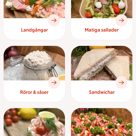
Landgångar
Matiga sallader
Röror & såser
Sandwichar