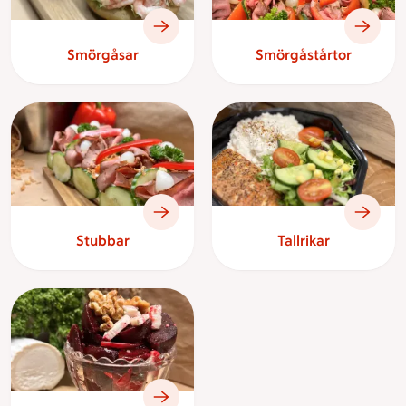
Smörgåsar
Smörgåstårtor
Stubbar
Tallrikar