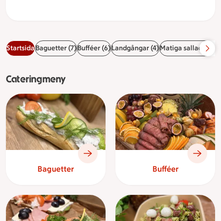
Startsida
Baguetter (7)
Bufféer (6)
Landgångar (4)
Matiga sallader (6)
Cateringmeny
Baguetter
Bufféer