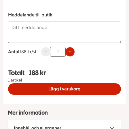
Meddelande till butik
Antal
188 kronor styck
188 kr/st
Använd knapparna för att minska eller öka
Totalt
188 kr
Totalt 1 stycken Vegetarisk stubbe, 188 kronor
1 artikel
Lägg i varukorg
Mer information
Innehåll och allergener