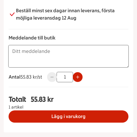
Beställ minst sex dagar innan leverans, första
möjliga leveransdag 12 Aug
Meddelande till butik
Antal
55.83 kronor styck
55.83 kr/st
Använd knapparna för att minska eller ök
Totalt
55.83 kr
Totalt 1 stycken Västerbottenbakelse 2-pack, 55
1 artikel
Lägg i varukorg