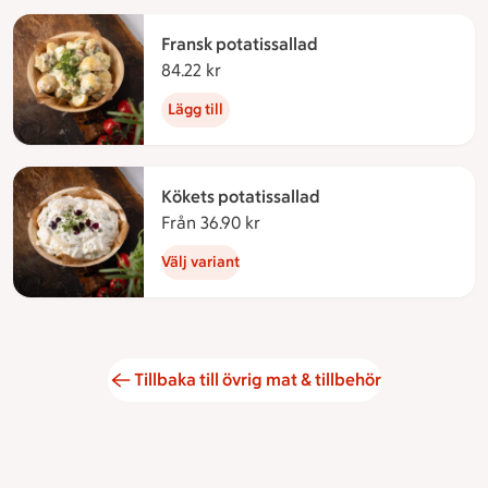
Fransk potatissallad
84.22 kr
84.22 kronor
Lägg till
Kökets potatissallad
Från 36.90 kr
Från 36.90 kronor
Välj variant
Tillbaka till övrig mat & tillbehör