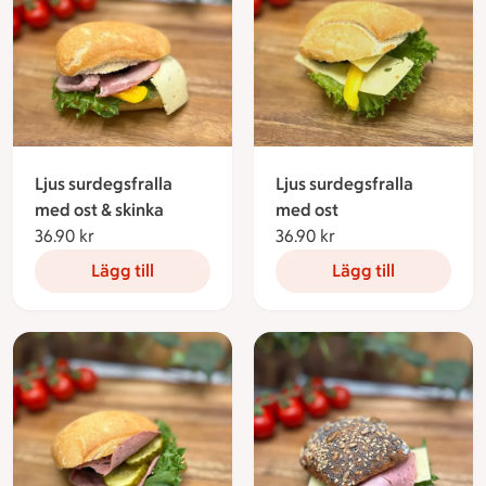
Ljus surdegsfralla
Ljus surdegsfralla
med ost & skinka
med ost
36.90 kr
36.90 kronor
36.90 kr
36.90 kronor
Lägg till
Lägg till