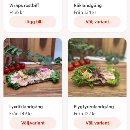
Wraps rostbiff
Räklandgång
74.76 kr
74.76 kronor
Från 134 kr
Från 134 kronor
Lägg till
Välj variant
Lyxräklandgång
Flygfyrenlandgång
Från 149 kr
Från 149 kronor
Från 122 kr
Från 122 kronor
Välj variant
Välj variant