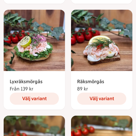
Lyxräksmörgås
Räksmörgås
Från 139 kr
Från 139 kronor
89 kr
89 kronor
Välj variant
Välj variant