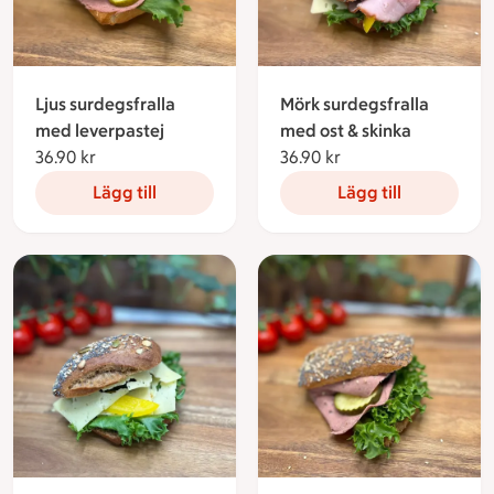
Ljus surdegsfralla
Mörk surdegsfralla
med leverpastej
med ost & skinka
36.90 kr
36.90 kronor
36.90 kr
36.90 kronor
Lägg till
Lägg till