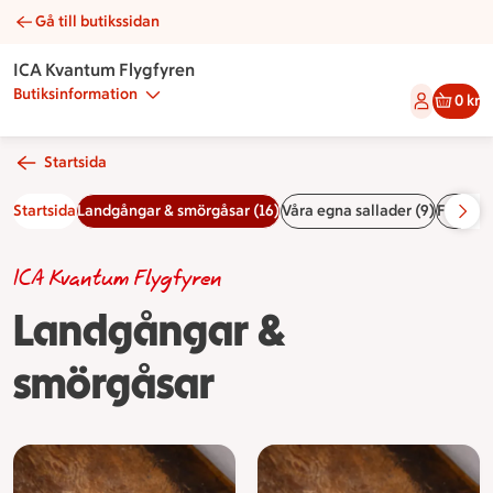
Gå till butikssidan
Landgångar & smörgåsar | Catering ICA Kvantum Flygfyren
ICA Kvantum Flygfyren
Butiksinformation
0 kr
Startsida
Startsida
Landgångar & smörgåsar (16)
Våra egna sallader (9)
Fikabrö
ICA Kvantum Flygfyren
Landgångar &
smörgåsar