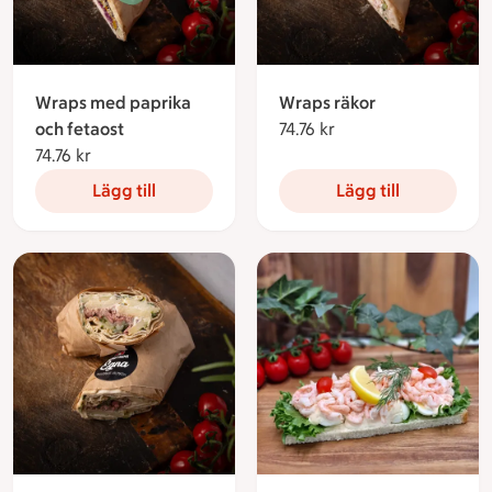
Wraps med paprika
Wraps räkor
och fetaost
74.76 kr
74.76 kronor
74.76 kr
74.76 kronor
Lägg till
Lägg till