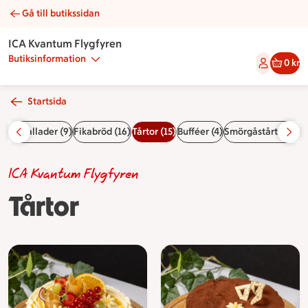
Gå till butikssidan
Tårtor | Catering ICA Kvantum Flygfyren
ICA Kvantum Flygfyren
Butiksinformation
0 kr
Startsida
egna sallader (9)
Fikabröd (16)
Tårtor (15)
Bufféer (4)
Smörgåstårtor (9)
D
ICA Kvantum Flygfyren
Tårtor