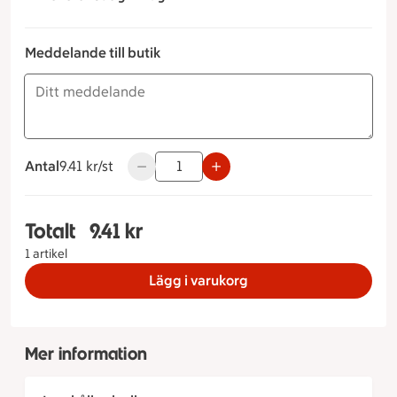
Meddelande till butik
Antal
9.41 kronor styck
9.41 kr/st
Använd knapparna för att minska eller öka
Totalt
9.41 kr
Totalt 1 stycken Surdegsfralla mörk med frön, 9.
1 artikel
Lägg i varukorg
Mer information