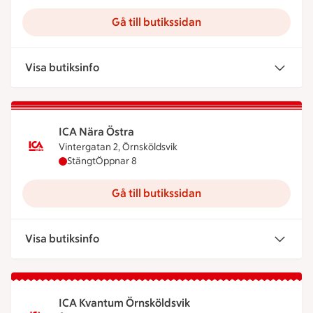
Gå till butikssidan
Visa butiksinfo
ICA Nära Östra
Vintergatan 2, Örnsköldsvik
ICA Nära Östra har stängt, öppnar klockan 8
Stängt
Öppnar 8
Gå till butikssidan
Visa butiksinfo
ICA Kvantum Örnsköldsvik