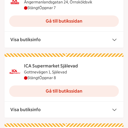
Ångermanlandsgatan 24, Örnsköldsvik
ICA Kvantum Örnsköldsvik har stängt, öppnar kloc
Stängt
Öppnar 7
Gå till butikssidan
Visa butiksinfo
ICA Supermarket Själevad
Gottnevägen 1, Själevad
ICA Supermarket Själevad har stängt, öppnar klo
Stängt
Öppnar 8
Gå till butikssidan
Visa butiksinfo