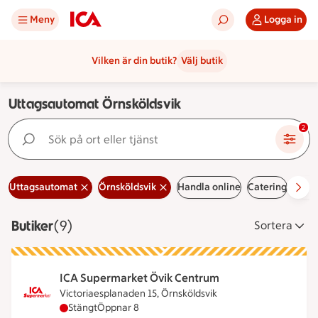
Meny
Logga in
Vilken är din butik?
Välj butik
Uttagsautomat Örnsköldsvik
Sök på ort eller tjänst
2
Uttagsautomat
Örnsköldsvik
Handla online
Catering
Erbj
Butiker
Visar 9 stycken
(9)
Sortera
ICA Supermarket Övik Centrum
Victoriaesplanaden 15, Örnsköldsvik
ICA Supermarket Övik Centrum har stängt, öppnar
Stängt
Öppnar 8