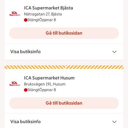
ICA Supermarket Bjästa
Nätragatan 27, Bjästa
ICA Supermarket Bjästa har stängt, öppnar klocka
Stängt
Öppnar 8
Gå till butikssidan
Visa butiksinfo
ICA Supermarket Husum
Bruksvägen 191, Husum
ICA Supermarket Husum har stängt, öppnar klock
Stängt
Öppnar 8
Gå till butikssidan
Visa butiksinfo