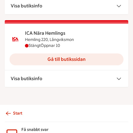
Visa butiksinfo
ICA Nära Hemlings
Hemling 220, Långviksmon
ICA Nära Hemlings har stängt, öppnar klockan 10
Stängt
Öppnar 10
Gå till butikssidan
Visa butiksinfo
Start
Sidfot
Få snabbt svar