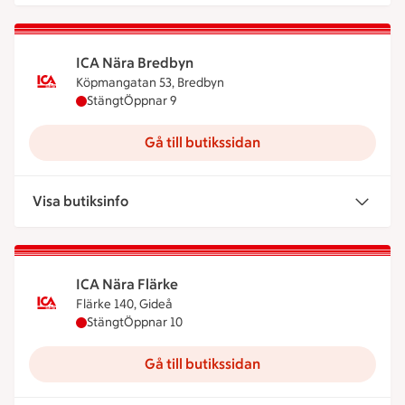
ICA Nära Bredbyn
Köpmangatan 53, Bredbyn
ICA Nära Bredbyn har stängt, öppnar klockan 9
Stängt
Öppnar 9
Gå till butikssidan
Visa butiksinfo
ICA Nära Flärke
Flärke 140, Gideå
ICA Nära Flärke har stängt, öppnar klockan 10
Stängt
Öppnar 10
Gå till butikssidan