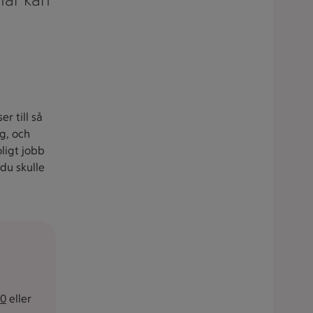
r till så
ig, och
oligt jobb
 du skulle
70
eller