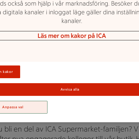
ds också som hjälp i vår marknadsföring. Besöker 
 digitala kanaler i inloggat läge gäller dina inställnin
kanaler.
Läs mer om kakor på ICA
ICA Supermarket Husum
n kakor
Jobba hos ICA
Avvisa alla
upermarket Hus
Anpassa val
du bli en del av ICA Supermarket-familjen? Vi
efter nya engagerade kollegor till vår butik.