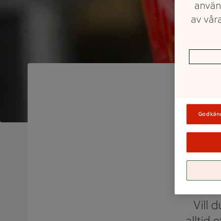
använ
av våra
Godkän
S
Vill 
alltid 