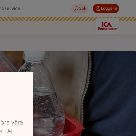
ndservice
Sök
Logga in
göra våra
e. De