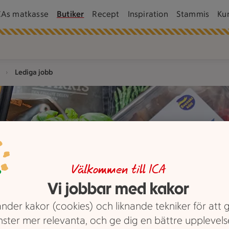
CAs matkasse
Butiker
Recept
Inspiration
Stammis
Ku
Lediga jobb
Välkommen till ICA
Vi jobbar med kakor
nder kakor (cookies) och liknande tekniker för att 
nster mer relevanta, och ge dig en bättre upplevels