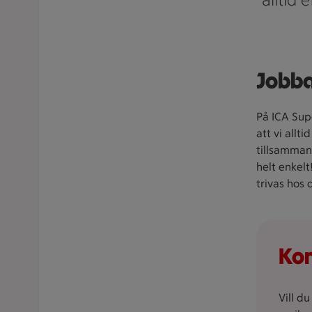
Jobba
På ICA Supe
att vi allti
tillsammans
helt enkelt
trivas hos 
Kon
Vill d