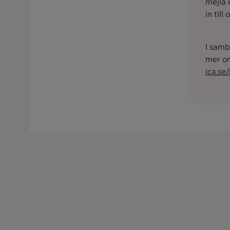
mejla 
in till
I samb
mer om
ica.se