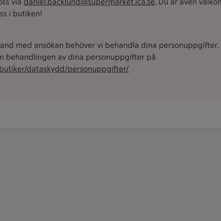
oss via
daniel.backlund@supermarket.ica.se
. Du är även välk
 oss i butiken!
and med ansökan behöver vi behandla dina personuppgifter. 
 behandlingen av dina personuppgifter på
/butiker/dataskydd/personuppgifter/