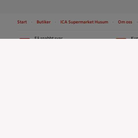
Start
Butiker
ICA Supermarket Husum
Om oss
Sidfot
Få snabbt svar
Kun
FAQ
Ko
Handla
ICAs tjänst
Handla online
ICA-appen
ICAs matkasse
ICA Scanna
Catering
ICA ToGo
Apotek Hjärtat
Fler appar oc
Handla som företag
Stammis p
Gaston
Bli stammis
Stammis Stu