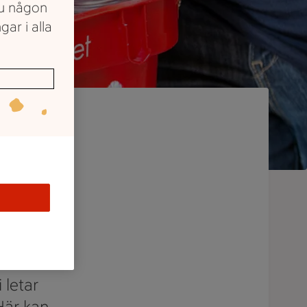
du någon
gar i alla
um
 letar
 Här kan