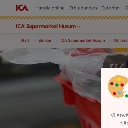
Handla online
Erbjudanden
Catering
I
ICA Supermarket Husum
Start
Butiker
ICA Supermarket Husum
Om oss
Varukorg fylld med varor
Vi anvä
tjä