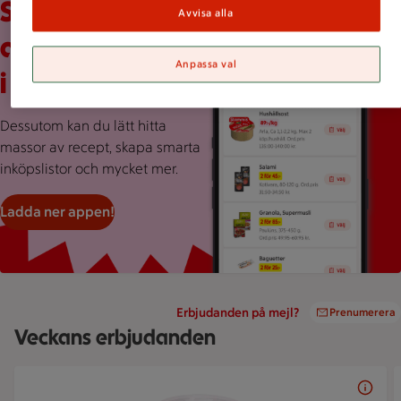
Scrolla veckans
Avvisa alla
alla erbjudanden
Anpassa val
i ICA-appen
Dessutom kan du lätt hitta
massor av recept, skapa smarta
inköpslistor och mycket mer.
Ladda ner appen!
Erbjudanden på mejl?
Prenumerera
Veckans erbjudanden
Bildspel med 5 bilder.