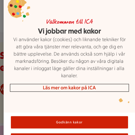
Hitta hit
0470 30026
Mejla butiken
Mer butiksinfo
Välkommen till ICA
Vi jobbar med kakor
Vi använder kakor (cookies) och liknande tekniker för
Veckans reklamblad
att göra våra tjänster mer relevanta, och ge dig en
Se våra aktuella
bättre upplevelse. De används också som hjälp i vår
marknadsföring. Besöker du någon av våra digitala
erbjudanden
kanaler i inloggat läge gäller dina inställningar i alla
kanaler.
Läs mer om kakor på ICA
Veckans reklamblad
Godkänn kakor
Röd bakgrund med stor rosa splash, en mobilskärmvy som vi