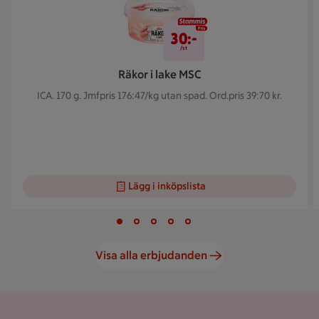
30 kr/st
30:-
/st
Räkor i lake MSC
ICA. 170 g.
Jmfpris 176:47/kg utan spad. Ord.pris 39:70 kr.
Lägg i inköpslista
Visar bild 1 av 5
Bild 1 av 5
Bild 2 av 5
Bild 3 av 5
Bild 4 av 5
Bild 5 av 5
Visa alla erbjudanden
Kundkorg med varor