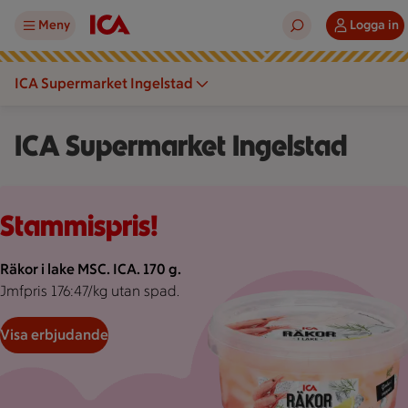
Meny
Logga in
ICA Supermarket Ingelstad
ICA Supermarket Ingelstad
Rosa bakgrund med rosa pond.
Stammispris!
Räkor i lake MSC. ICA. 170 g.
Jmfpris 176:47/kg utan spad.
Visa erbjudande