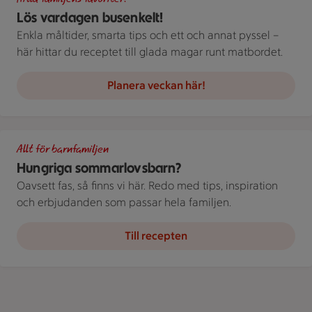
Lös vardagen busenkelt!
Enkla måltider, smarta tips och ett och annat pyssel –
här hittar du receptet till glada magar runt matbordet.
Planera veckan här!
Delad bild av en person som dricker ur ett glas och en annan s
Allt för barnfamiljen
Hungriga sommarlovsbarn?
Oavsett fas, så finns vi här. Redo med tips, inspiration
och erbjudanden som passar hela familjen.
Till recepten