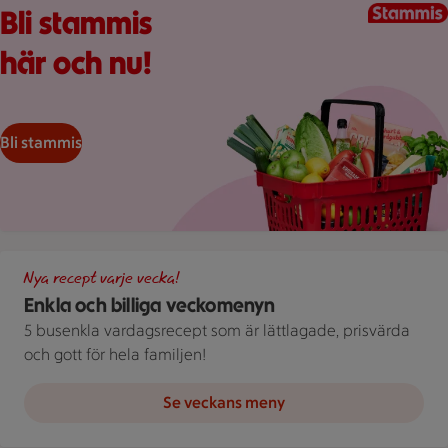
Bli stammis
här och nu!
Bli stammis
Illustration av Enkla och billiga veckomenyn
Nya recept varje vecka!
Enkla och billiga veckomenyn
5 busenkla vardagsrecept som är lättlagade, prisvärda
och gott för hela familjen!
Se veckans meny