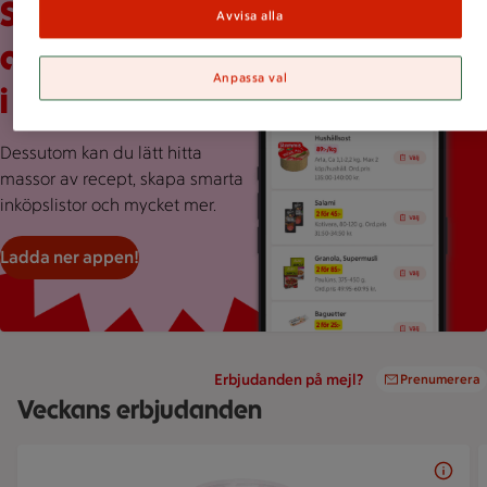
Scrolla veckans
Avvisa alla
alla erbjudanden
Anpassa val
i ICA-appen
Dessutom kan du lätt hitta
massor av recept, skapa smarta
inköpslistor och mycket mer.
Ladda ner appen!
Erbjudanden på mejl?
Prenumerera
Veckans erbjudanden
Bildspel med 5 bilder.