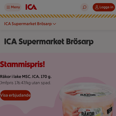
Meny
Logga in
ICA Supermarket Brösarp
ICA Supermarket Brösarp
Rosa bakgrund med rosa pond.
Stammispris!
Räkor i lake MSC. ICA. 170 g.
Jmfpris 176:47/kg utan spad.
Visa erbjudande