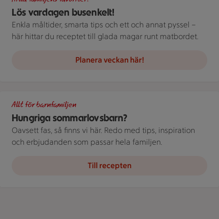
Lös vardagen busenkelt!
Enkla måltider, smarta tips och ett och annat pyssel –
här hittar du receptet till glada magar runt matbordet.
Planera veckan här!
Delad bild av en person som dricker ur ett glas och en annan s
Allt för barnfamiljen
Hungriga sommarlovsbarn?
Oavsett fas, så finns vi här. Redo med tips, inspiration
och erbjudanden som passar hela familjen.
Till recepten