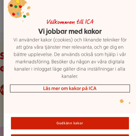
Hitta hit
0414 73016
Mejla butiken
Mer butiksinfo
Välkommen till ICA
Vi jobbar med kakor
Vi använder kakor (cookies) och liknande tekniker för
Veckans reklamblad
att göra våra tjänster mer relevanta, och ge dig en
Se våra aktuella
bättre upplevelse. De används också som hjälp i vår
marknadsföring. Besöker du någon av våra digitala
erbjudanden
kanaler i inloggat läge gäller dina inställningar i alla
kanaler.
Läs mer om kakor på ICA
Veckans reklamblad
Godkänn kakor
Röd bakgrund med stor rosa splash, en mobilskärmvy som vi