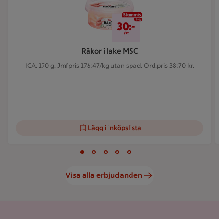
30 kr/st
30:-
/st
Räkor i lake MSC
ICA. 170 g.
Jmfpris 176:47/kg utan spad. Ord.pris 38:70 kr.
Lägg i inköpslista
Visar bild 1 av 5
Bild 1 av 5
Bild 2 av 5
Bild 3 av 5
Bild 4 av 5
Bild 5 av 5
Visa alla erbjudanden
Kundkorg med varor