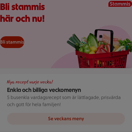
Bli stammis
här och nu!
Bli stammis
Illustration av Enkla och billiga veckomenyn
Nya recept varje vecka!
Enkla och billiga veckomenyn
5 busenkla vardagsrecept som är lättlagade, prisvärda
och gott för hela familjen!
Se veckans meny