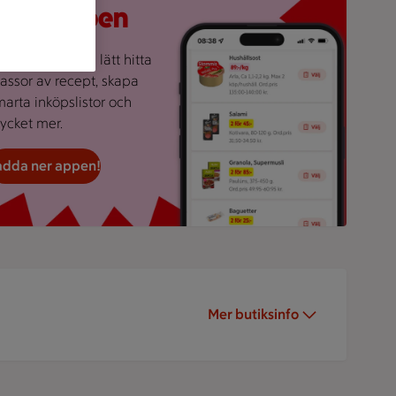
i ICA-appen
essutom kan du lätt hitta
assor av recept, skapa
marta inköpslistor och
ycket mer.
adda ner appen!
Mer butiksinfo