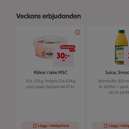
Veckans erbjudanden
Bildspel med 5 bilder.
30 kr/st
30:-
/st
Räkor i lake MSC
Juice, Smoo
ICA. 170 g.
Jmfpris 176:47/kg
Brämhults. 850 m
utan spad. Ord.pris 46:37 kr.
41:18/liter + pant
50:15-54:89 
Lägg i inköpslista
Lägg i inkö