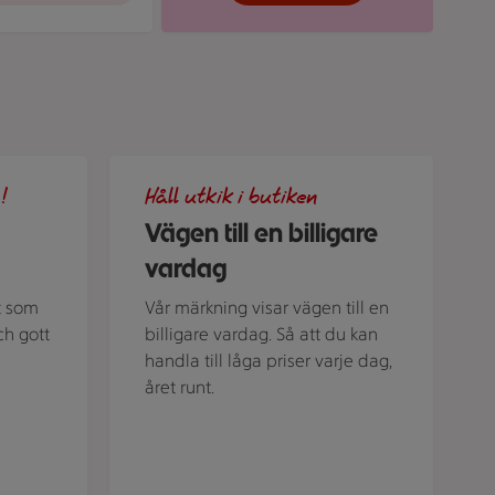
liga veckomenyn
Illustration av Vägen till en billigare vardag
!
Håll utkik i butiken
Vägen till en billigare
vardag
t som
Vår märkning visar vägen till en
ch gott
billigare vardag. Så att du kan
handla till låga priser varje dag,
året runt.