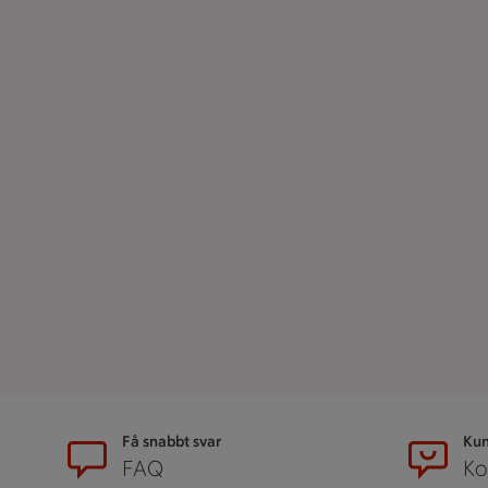
Sidfot
Få snabbt svar
Kun
FAQ
Ko