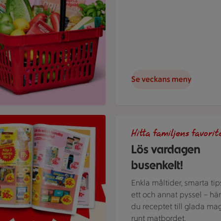
Se veckans meny
t reklamblad
Gör det busenkelt. Handla fami
Hitta familjens favorit
Lös vardagen
busenkelt!
Enkla måltider, smarta tip
ett och annat pyssel – här
du receptet till glada ma
runt matbordet.