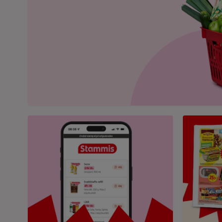
Bild på mobil som visar ICA appen
Bild på et