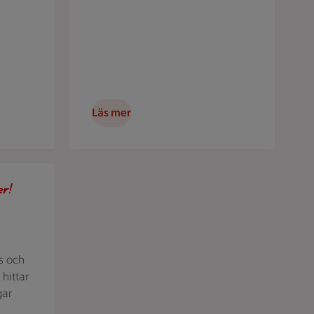
Läs mer
ljens favoriter hos oss. Bild på taco.
er!
s och
 hittar
gar