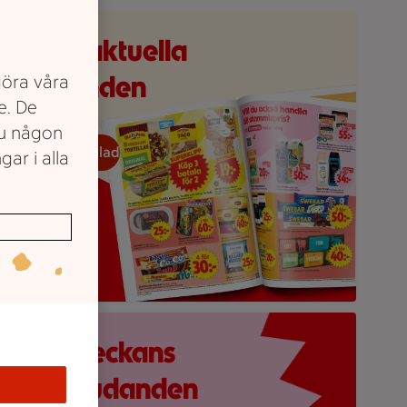
eckans reklamblad
e våra aktuella
erbjudanden
göra våra
e. De
du någon
eckans reklamblad
gar i alla
öd bakgrund med stor rosa splash, en mobilskärmvy som visa
crolla veckans
alla erbjudanden