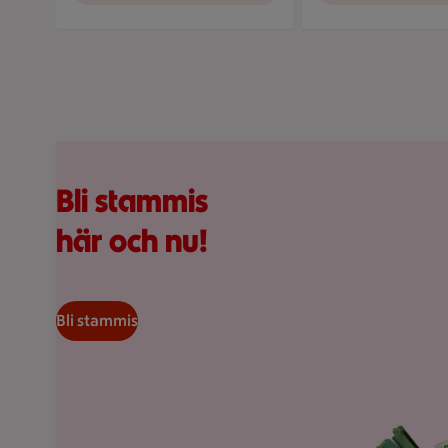
Visar bild 1 av 5
Kundkorg med varor
Bli stammis
här och nu!
Bli stammis