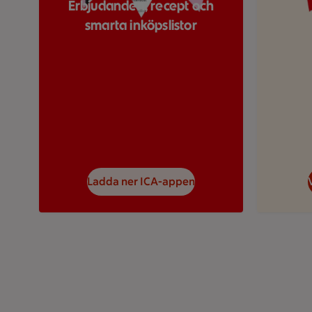
Erbjudanden, recept och
smarta inköpslistor
Ladda ner ICA-appen