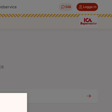
ndservice
Sök
Logga in
ta
Tjänster