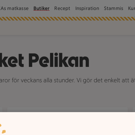
CAs matkasse
Butiker
Recept
Inspiration
Stammis
Ku
et Pelikan
or för veckans alla stunder. Vi gör det enkelt att ä
Om oss