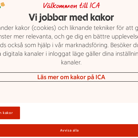
Välkommen till ICA
V
Vi jobbar med kakor
S
nder kakor (cookies) och liknande tekniker för att 
nster mer relevanta, och ge dig en bättre upplevels
g
ds också som hjälp i vår marknadsföring. Besöker 
V
 digitala kanaler i inloggat läge gäller dina inställnin
kanaler.
Läs mer om kakor på ICA
R
n kakor
S
Avvisa alla