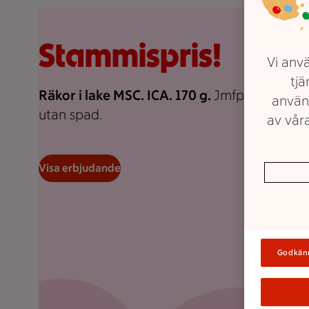
Rosa bakgrund med rosa pond.
Stammispris!
Vi anvä
tjä
Räkor i lake MSC. ICA. 170 g.
Jmfpris 176:47/k
använ
utan spad.
av våra
Visa erbjudande
Godkän