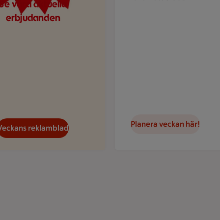
Se våra aktuella
erbjudanden
Planera veckan här!
Veckans reklamblad