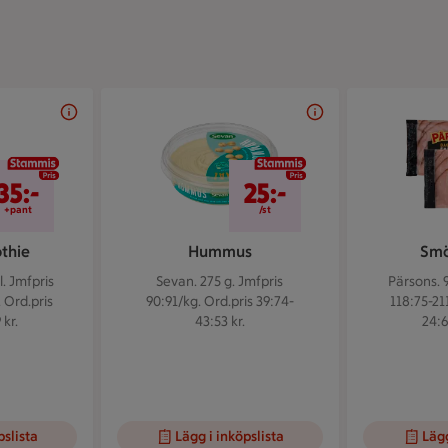
35 kr/+pant
25 kr/st
35:-
25:-
+pant
/st
thie
Hummus
Smö
l.
Jmfpris
Sevan. 275 g.
Jmfpris
Pärsons. 
. Ord.pris
90:91/kg. Ord.pris 39:74-
118:75-21
kr.
43:53 kr.
24:6
pslista
Lägg i inköpslista
Lägg