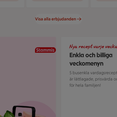
Visa alla erbjudanden
Illustration av Enkla och bil
Nya recept varje vecka
Enkla och billiga
veckomenyn
5 busenkla vardagsrecep
är lättlagade, prisvärda o
för hela familjen!