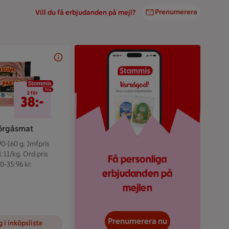
Prenumerera
Vill du få erbjudanden på mejl?
stammis
2 för 38 kr
2 för
38:-
rgåsmat
90-160 g.
Jmfpris
1:11/kg. Ord.pris
Få personliga
0-35:96 kr.
erbjudanden på
mejlen
Prenumerera nu
 i inköpslista