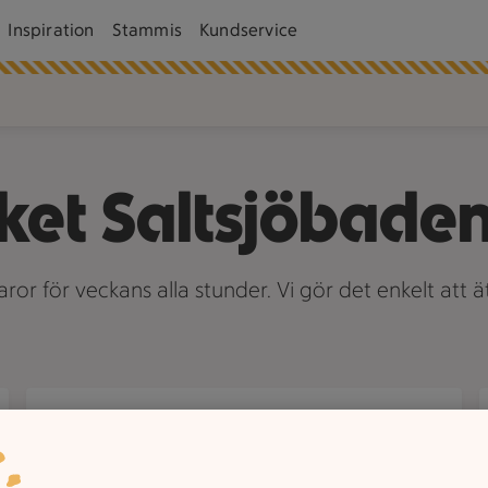
Inspiration
Stammis
Kundservice
ket Saltsjöbade
or för veckans alla stunder. Vi gör det enkelt att ä
Beställ catering