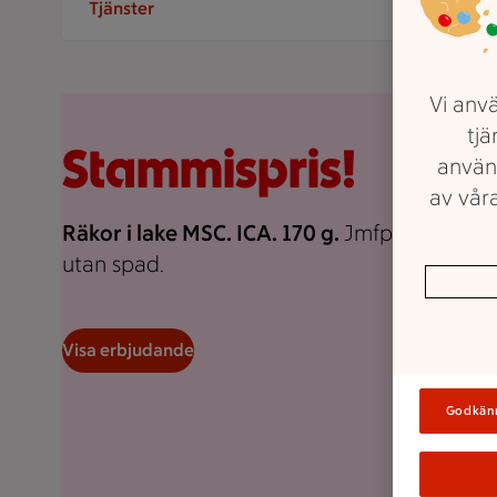
Tjänster
Vi anvä
Rosa bakgrund med rosa pond.
tjä
Stammispris!
använ
av våra
Räkor i lake MSC. ICA. 170 g.
Jmfpris 176:47/k
utan spad.
Visa erbjudande
Godkän