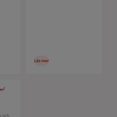
Läs mer
ljens favoriter hos oss. Bild på taco.
er!
s och