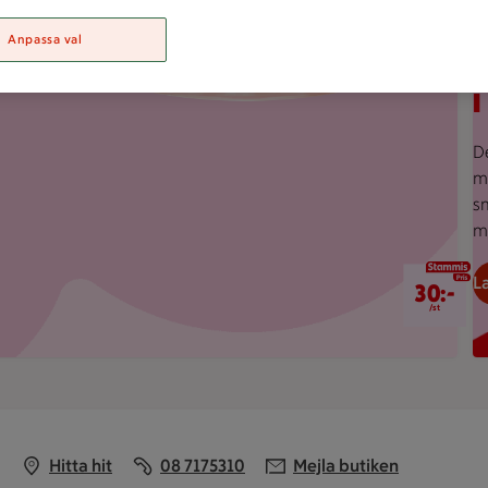
S
Anpassa val
D
m
s
m
30 kr/st
L
30:-
/st
Hitta hit
08 7175310
Mejla butiken