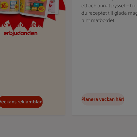
ett och annat pyssel – här
du receptet till glada ma
runt matbordet.
Se våra aktuella
erbjudanden
Planera veckan här!
Veckans reklamblad