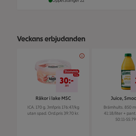
ICA Supermarket Saltsjöbaden är öppen 
Öppet
Stänger 22
Veckans erbjudanden
Bildspel med 5 bilder.
30 kr/st
30:-
/st
Räkor i lake MSC
Juice, Smoo
ICA. 170 g.
Jmfpris 176:47/kg
Brämhults. 850 m
utan spad. Ord.pris 39:70 kr.
41:18/liter + pant
50:11-55:79 