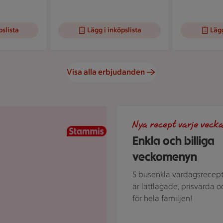
pslista
Lägg i inköpslista
Lägg
Visa alla erbjudanden
Illustration av Enkla och bil
Nya recept varje vecka
Enkla och billiga
veckomenyn
5 busenkla vardagsrecep
är lättlagade, prisvärda o
för hela familjen!