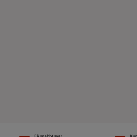
Få snabbt svar
Kun