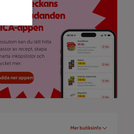
crolla veckans
alla erbjudanden
i ICA-appen
essutom kan du lätt hitta
assor av recept, skapa
marta inköpslistor och
ycket mer.
adda ner appen!
Mer butiksinfo