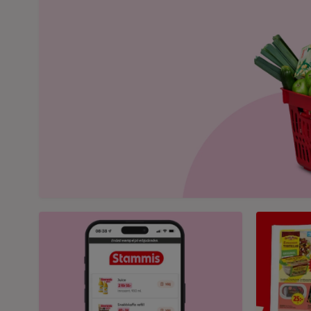
Bild på mobil som visar ICA appen
Bild på et