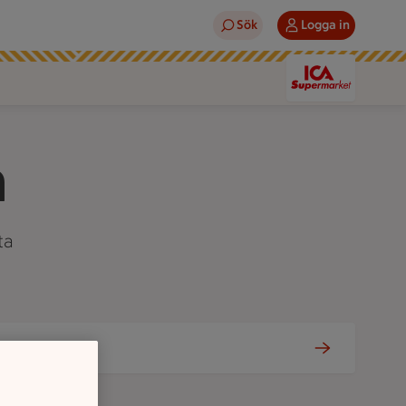
Sök
Logga in
n
ta
Om oss