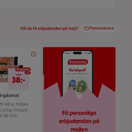
Prenumerera
Vill du få erbjudanden på mejl?
stammis
2 för 38 kr
2 för
38:-
rgåsmat
90-160 g.
Jmfpris
1:11/kg. Ord.pris
Få personliga
9-38:75 kr.
erbjudanden på
mejlen