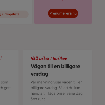
Prenumerera nu
 i inköpslista
liga veckomenyn
Illustration av Vägen till en billigare vardag
!
Håll utkik i butiken
Vägen till en billigare
vardag
t som
Vår märkning visar vägen till en
ch gott
billigare vardag. Så att du kan
handla till låga priser varje dag,
året runt.