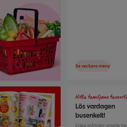
Se veckans meny
t reklamblad
Gör det busenkelt. Handla fami
Hitta familjens favorit
Lös vardagen
busenkelt!
Enkla måltider, smarta tip