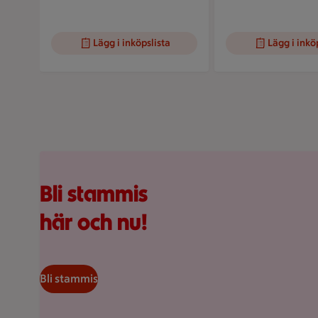
Lägg i inköpslista
Lägg i inkö
Visar bild 1 av 5
Kundkorg med varor
Bli stammis
här och nu!
Bli stammis