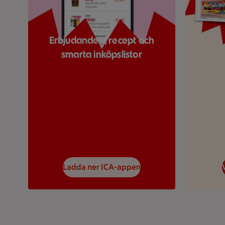
Erbjudanden, recept och
smarta inköpslistor
Ladda ner ICA-appen