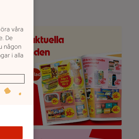
göra våra
eckans reklamblad
e våra aktuella
e. De
du någon
erbjudanden
gar i alla
eckans reklamblad
öd bakgrund med stor rosa splash, en mobilskärmvy som visa