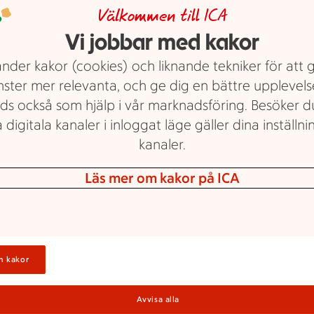
Välkommen till ICA
Vi jobbar med kakor
nder kakor (cookies) och liknande tekniker för att 
V
S
nster mer relevanta, och ge dig en bättre upplevels
ds också som hjälp i vår marknadsföring. Besöker 
 digitala kanaler i inloggat läge gäller dina inställnin
kanaler.
g
V
Läs mer om kakor på ICA
n kakor
R
Avvisa alla