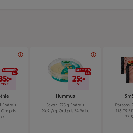
nu, stänger klockan 22
35 kr/+pant
25 kr/st
35:-
25:-
+pant
/st
thie
Hummus
Smö
l.
Jmfpris
Sevan. 275 g.
Jmfpris
Pärsons. 
. Ord.pris
90:91/kg. Ord.pris 34:96 kr.
118:75-21
kr.
23:8