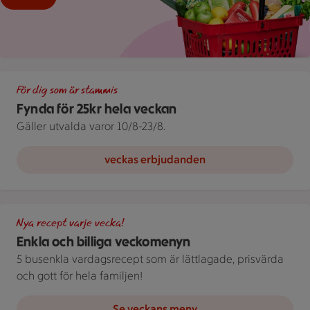
Fynda för 25kr hela veckan
För dig som är stammis
Fynda för 25kr hela veckan
Gäller utvalda varor 10/8-23/8.
veckas erbjudanden
Illustration av Enkla och billiga veckomenyn
Nya recept varje vecka!
Enkla och billiga veckomenyn
5 busenkla vardagsrecept som är lättlagade, prisvärda
och gott för hela familjen!
Se veckans meny