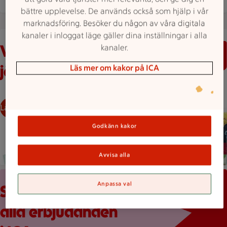
bättre upplevelse. De används också som hjälp i vår
marknadsföring. Besöker du någon av våra digitala
Varuberg med massor av varor från olika leverantörer
kanaler i inloggat läge gäller dina inställningar i alla
Varor till priser som tål att
kanaler.
jämföras
Läs mer om kakor på ICA
Lågt pris varje dag
Godkänn kakor
Avvisa alla
Röd bakgrund med stor rosa splash, en mobilskärmvy som vi
Anpassa val
Scrolla veckans
alla erbjudanden