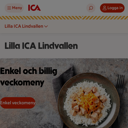
Meny
Logga in
Lilla ICA Lindvallen
Lilla ICA Lindvallen
Bild på lagad mat, ris och falukorv
Enkel och billig
veckomeny
Enkel veckomeny