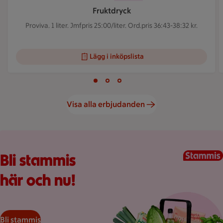
Fruktdryck
Proviva. 1 liter.
Jmfpris 25:00/liter. Ord.pris 36:43-38:32 kr.
Lägg i inköpslista
Visar bild 1 av 3
Bild 1 av 3
Bild 2 av 3
Bild 3 av 3
Visa alla erbjudanden
Kundkorg med varor
Bli stammis
här och nu!
Bli stammis