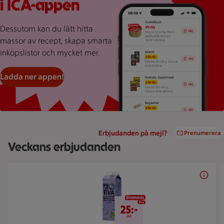
i ICA-appen
Dessutom kan du lätt hitta
massor av recept, skapa smarta
inköpslistor och mycket mer.
Ladda ner appen!
Erbjudanden på mejl?
Prenumerera
Veckans erbjudanden
Bildspel med 3 bilder.
25 kr/st
25:-
/st