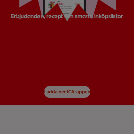
Erbjudanden, recept och smarta inköpslistor
Ladda ner ICA-appen