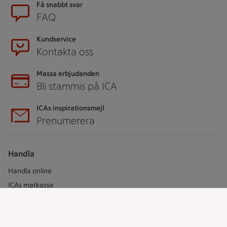
Sidfot
Få snabbt svar
FAQ
Kundservice
Kontakta oss
Massa erbjudanden
Bli stammis på ICA
ICAs inspirationsmejl
Prenumerera
Handla
Handla online
ICAs matkasse
Catering
Apotek Hjärtat