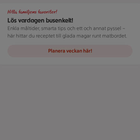
Gör det busenkelt. Handla familjens favoriter hos oss. Bild på 
Hitta familjens favoriter!
Lös vardagen busenkelt!
Enkla måltider, smarta tips och ett och annat pyssel –
här hittar du receptet till glada magar runt matbordet.
Planera veckan här!