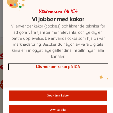
ICA Supermarket Limhamns Sjöstad är öppen nu,
Öppet
Stänger 22
Välkommen till ICA
Hitta hit
040 6148110
Vi jobbar med kakor
Vi använder kakor (cookies) och liknande tekniker för
Mer butiksinfo
att göra våra tjänster mer relevanta, och ge dig en
bättre upplevelse. De används också som hjälp i vår
marknadsföring. Besöker du någon av våra digitala
Veckans reklamblad
kanaler i inloggat läge gäller dina inställningar i alla
Se våra aktuella
kanaler.
erbjudanden
Läs mer om kakor på ICA
Veckans reklamblad
Godkänn kakor
Avvisa alla