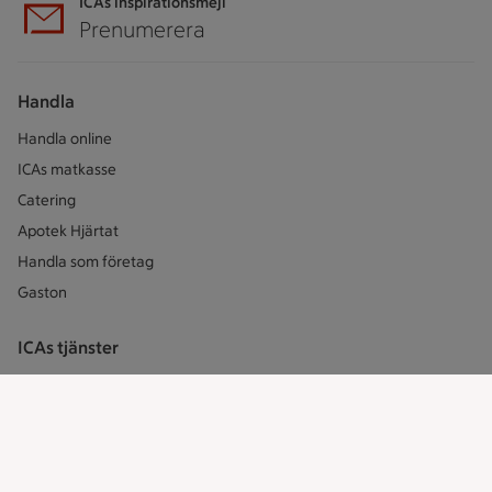
ICAs inspirationsmejl
Prenumerera
Handla
Handla online
ICAs matkasse
Catering
Apotek Hjärtat
Handla som företag
Gaston
ICAs tjänster
ICA-appen
ICA Scanna
ICA ToGo
Fler appar och tjänster