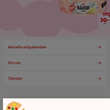
30 kr/st
30:-
/st
Aktuella erbjudanden
Om oss
Tjänster
ICA Supermarket Limhamns Sjöstad
Geijersgatan 2E, Limhamn