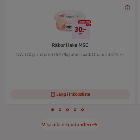
Bildspel med 5 bilder.
30 kr/st
30:-
/st
Räkor i lake MSC
ICA. 170 g.
Jmfpris 176:47/kg utan spad. Ord.pris 38:75 kr.
Lägg i inköpslista
Visar bild 1 av 5
Bild 1 av 5
Bild 2 av 5
Bild 3 av 5
Bild 4 av 5
Bild 5 av 5
Visa alla erbjudanden