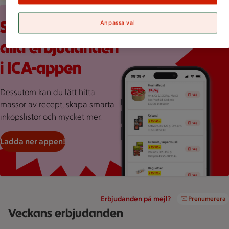
Röd bakgrund med stor rosa splash, en mobilskärmvy som vi
Scrolla veckans
Anpassa val
alla erbjudanden
i ICA-appen
Dessutom kan du lätt hitta
massor av recept, skapa smarta
inköpslistor och mycket mer.
Ladda ner appen!
Erbjudanden på mejl?
Prenumerera
Veckans erbjudanden