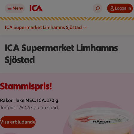
Meny
Logga in
ICA Supermarket Limhamns Sjöstad
ICA Supermarket Limhamns
Sjöstad
Rosa bakgrund med rosa pond.
Stammispris!
Räkor i lake MSC. ICA. 170 g.
Jmfpris 176:47/kg utan spad.
Visa erbjudande