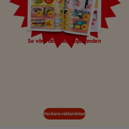
Se våra aktuella erbjudanden
Veckans reklamblad