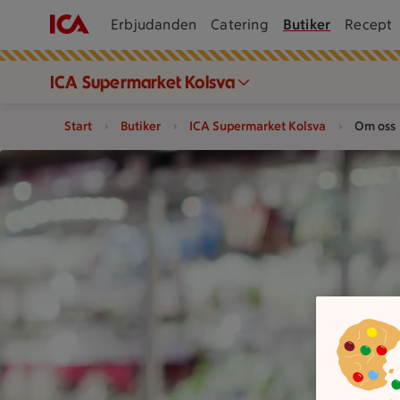
Erbjudanden
Catering
Butiker
Recept
ICA Supermarket Kolsva
Start
Butiker
ICA Supermarket Kolsva
Om oss
En person håller grönsaker framför kyldiskar i en mataffär.