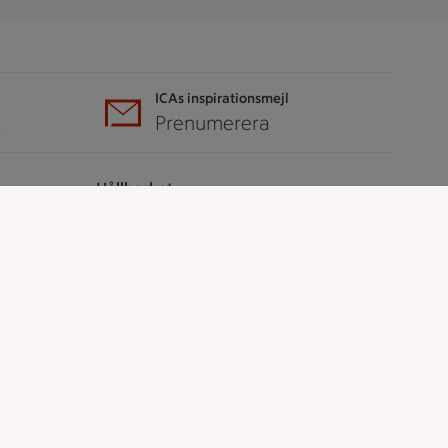
ICAs inspirationsmejl
A
Prenumerera
Hållbarhet
ICA Stiftelsen
En god morgondag
Kundservice
Reklamera
Återkallelser
Spärra eller beställ nytt ICA-kort
Behandling av personuppgifter
Hantera cookies