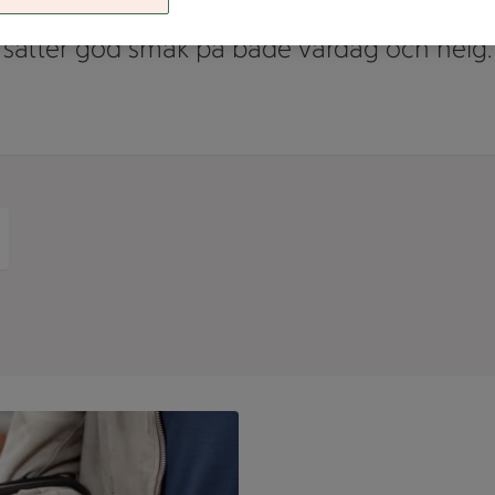
. Upptäck vårt breda och prisvärda sortim
sätter god smak på både vardag och helg.