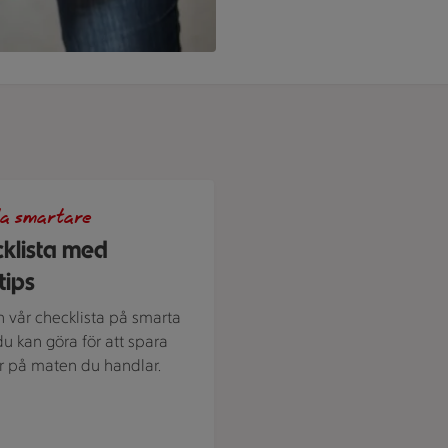
 en stammis
a smartare
klista med
tips
in vår checklista på smarta
du kan göra för att spara
 på maten du handlar.