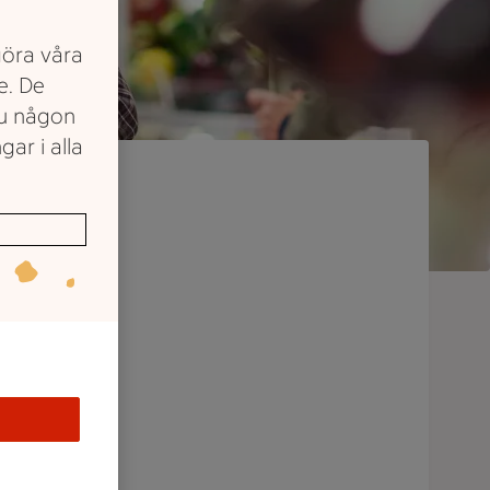
göra våra
e. De
du någon
gar i alla
ket
an där
tid står
 dagar i