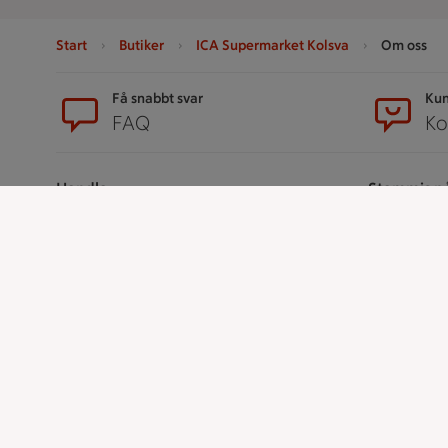
Start
Butiker
ICA Supermarket Kolsva
Om oss
Sidfot
Få snabbt svar
Kun
FAQ
Ko
Handla
Stammis p
Catering
Bli stammis
Apotek Hjärtat
Stammis Stu
Handla som företag
Stammis Hus
Gaston
Partnererbj
Våra ICA-kor
ICAs tjänster
ICA-appen
ICA Scanna
ICA ToGo