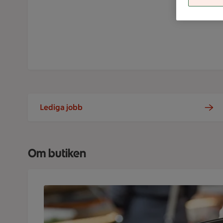
veckan
Lediga jobb
Om butiken
Kundkorg fylld med varor på ICA Supermarket