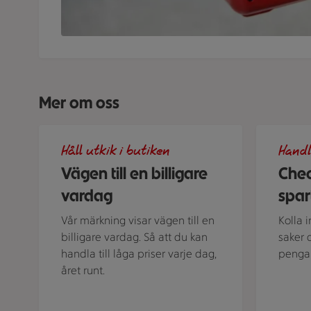
Mer om oss
Illustration av Vägen till en billigare vardag
Spara som
Håll utkik i butiken
Handl
Vägen till en billigare
Chec
vardag
spar
Vår märkning visar vägen till en
Kolla 
billigare vardag. Så att du kan
saker 
handla till låga priser varje dag,
pengar
året runt.