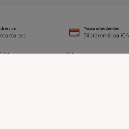
dservice
Massa erbjudanden
ntakta oss
Bli stammis på IC
å ICA
ICA
ICAs egna varor
dent
ICA Gruppen
djur
ICA Nära
udanden
ICA Supermarket
t
ICA Kvantum
ICA Maxi
Utvalda leverantörer
Annonsera
Jobba på ICA