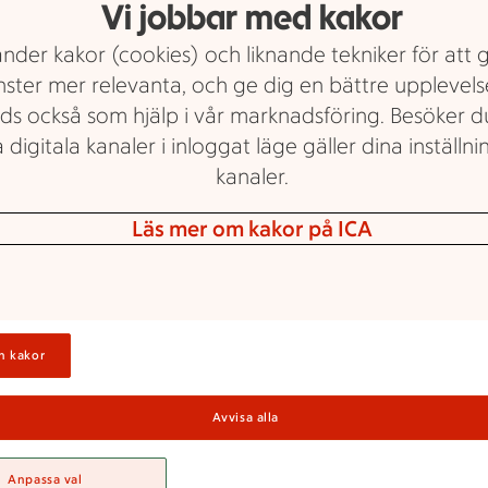
Vi jobbar med kakor
nder kakor (cookies) och liknande tekniker för att 
nster mer relevanta, och ge dig en bättre upplevels
ds också som hjälp i vår marknadsföring. Besöker 
 digitala kanaler i inloggat läge gäller dina inställnin
kanaler.
 ICA Supermar
Läs mer om kakor på ICA
Kolsva
n kakor
upermarket Kolsva är din butik på hemmapl
Avvisa alla
n till maten, trakten och alla som bor här all
um. Vi gör det enkelt för dig att handla alla
Anpassa val