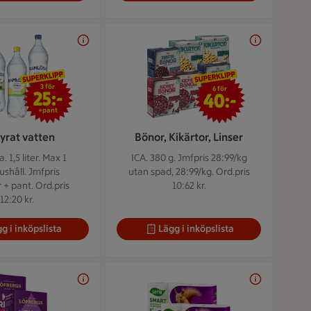
3 för 25 kr
6 för 40 kr
3 för
6 för
25:-
40:-
+pant
yrat vatten
Bönor, Kikärtor, Linser
 1,5 liter.
Max 1
ICA. 380 g.
Jmfpris 28:99/kg
shåll. Jmfpris
utan spad, 28:99/kg. Ord.pris
r + pant. Ord.pris
10:62 kr.
12:20 kr.
g i inköpslista
Lägg i inköpslista