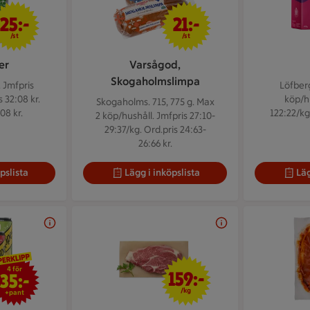
25 kr/st
21 kr/st
25:-
21:-
/st
/st
er
Varsågod,
Skogaholmslimpa
.
Jmfpris
Löfber
 32:08 kr.
köp/hu
Skogaholms. 715, 775 g.
Max
08 kr.
122:22/kg.
2 köp/hushåll. Jmfpris 27:10-
29:37/kg. Ord.pris 24:63-
26:66 kr.
pslista
Lägg i inköpslista
Läg
4 för 35 kr
159 kr/kg
4 för
159:-
35:-
/kg
+pant