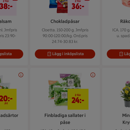
2 för
2 för
38:-
36:-
alsam
Chokladpåsar
Räko
ml.
Jmfpris
Cloetta. 150-200 g.
Jmfpris
ICA. 170 g
ris 23:90-
90:00-120:00/kg. Ord.pris
u. spad
.
24:74-30:83 kr.
pslista
Lägg i inköpslista
Läg
20 kr/st
2 för 24 kr
2 för
20:-
24:-
/st
ladsärtor
Finbladiga sallater i
Min
påse
Kr