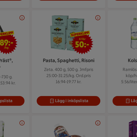
89 kr/kg
4 för 50 kr
4 för
89:-
50:-
/kg
räst®,
Pasta, Spaghetti, Risoni
Kols
®
Zeta. 400 g, 500 g.
Jmfpris
Ramlösa.
25:00-31:25/kg. Ord.pris
köp/hu
-730 g.
16:94-19:77 kr.
5:56/lite
53:94 kr.
pslista
Lägg i inköpslista
Läg