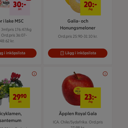
30:-
20:-
/st
/kg
r i lake MSC
Galia- och
Honungsmeloner
.
Jmfpris 176:47/kg
. Ord.pris 36:07-
Ord.pris 25:90-31:10 kr.
48:62 kr.
g i inköpslista
Lägg i inköpslista
29,90 kr/st
23 kr/kg
29
23:-
90
/st
/kg
icyklamen,
Äpplen Royal Gala
ysantemum
ICA. Chile/Sydafrika.
Ord.pris
27:98 kr.