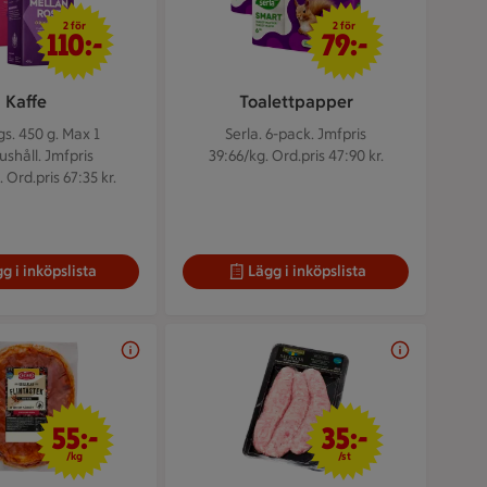
2 för 110 kr
2 för 79 kr
2 för
2 för
110:-
79:-
Kaffe
Toalettpapper
gs. 450 g.
Max 1
Serla. 6-pack.
Jmfpris
shåll. Jmfpris
39:66/kg. Ord.pris 47:90 kr.
 Ord.pris 67:35 kr.
g i inköpslista
Lägg i inköpslista
55 kr/kg
35 kr/st
55:-
35:-
/kg
/st