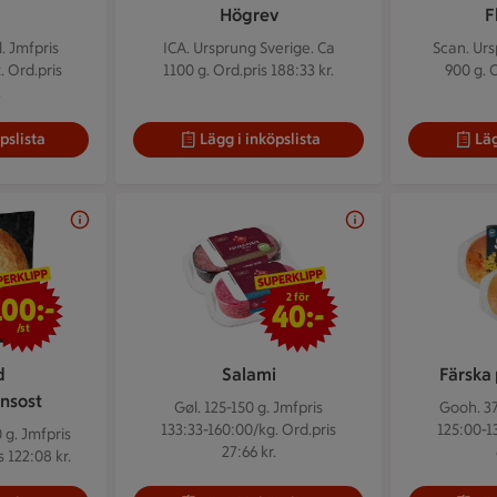
Högrev
F
l.
Jmfpris
ICA. Ursprung Sverige. Ca
Scan. Urs
. Ord.pris
1100 g.
Ord.pris 188:33 kr.
900 g.
O
.
pslista
Lägg i inköpslista
Läg
100 kr/st
2 för 40 kr
2 för
100:-
40:-
/st
d
Salami
Färska 
nsost
Gøl. 125-150 g.
Jmfpris
Gooh. 3
133:33-160:00/kg. Ord.pris
125:00-13
 g.
Jmfpris
27:66 kr.
 122:08 kr.