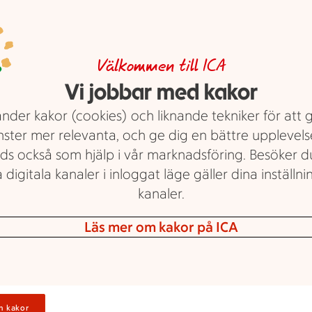
Rosa bakgrund med mörk- och l
Stammispris!
Logga in för a
Välkommen till ICA
Räkor i lake MSC. ICA. 170 g.
Jmf
Vi jobbar med kakor
dina personl
176:47/kg u. spad. Ord.pris 36:07-
erbjudanden
nder kakor (cookies) och liknande tekniker för att 
Visa erbjudande
nster mer relevanta, och ge dig en bättre upplevels
ds också som hjälp i vår marknadsföring. Besöker 
 digitala kanaler i inloggat läge gäller dina inställnin
kanaler.
Läs mer om kakor på ICA
25 kr/st
25:-
Logga in
/st
v 4
n kakor