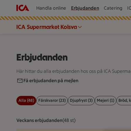
Handla online
Erbjudanden
Catering
I
ICA Supermarket Kolsva
Erbjudanden
Här hittar du alla erbjudanden hos oss på ICA Supermar
Få erbjudanden på mejlen
Alla (48)
Färskvaror (23)
Djupfryst (3)
Mejeri (1)
Bröd, k
Filter för erbjudanden
Veckans erbjudanden
Visar 48 st stycken
(48 st)