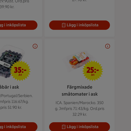
29:90/st. Ord.pris
39:90 kr.
g i inköpslista
Lägg i inköpslista
35 kr/st
25 kr/st
35:-
25:-
/st
/st
åbär i ask
Färgmixade
småtomater i ask
/Portugal/Serbien.
mfpris 116:67/kg.
ICA. Spanien/Marocko. 350
pris 51:90 kr.
g.
Jmfpris 71:43/kg. Ord.pris
32:29 kr.
g i inköpslista
Lägg i inköpslista