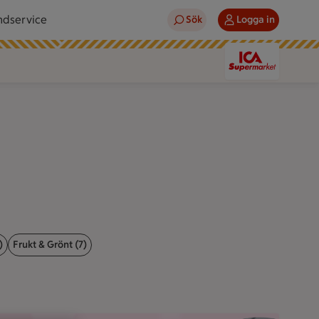
ndservice
Sök
Logga in
)
Frukt & Grönt (7)