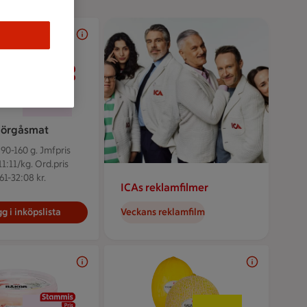
2 för 38 kr
2 för
38:-
örgåsmat
 90-160 g.
Jmfpris
11:11/kg. Ord.pris
61-32:08 kr.
ICAs reklamfilmer
g i inköpslista
Veckans reklamfilm
30 kr/st
20 kr/kg