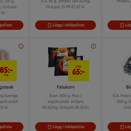
u. 150 g.
ICA. 65 g.
Jmfpris 184:62/kg.
Jmfpris 
. Ord.pris
Ord.pris 15:99-21:67 kr.
 kr.
pslista
Lägg i inköpslista
Läg
85 kr/kg
2 för 65 kr
2 för
85:-
65:-
/kg
ngsteak
Falukorv
Bl
ng Sverige.
Scan. 800 g.
Max 1
ICA. Polen
p/hushåll.
köp/hushåll. Jmfpris
300 g.
J
31 kr.
40:62/kg. Ord.pris 38:50 kr.
Ord.
pslista
Lägg i inköpslista
Läg