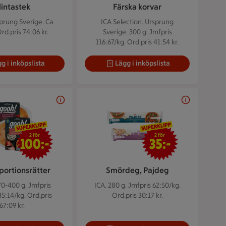
lintastek
Färska korvar
prung Sverige. Ca
ICA Selection. Ursprung
rd.pris 74:06 kr.
Sverige. 300 g.
Jmfpris
116:67/kg. Ord.pris 41:54 kr.
g i inköpslista
Lägg i inköpslista
2 för 100 kr
2 för 35 kr
2 för
2 för
100:-
35:-
portionsrätter
Smördeg, Pajdeg
70-400 g.
Jmfpris
ICA. 280 g.
Jmfpris 62:50/kg.
5:14/kg. Ord.pris
Ord.pris 30:17 kr.
67:09 kr.