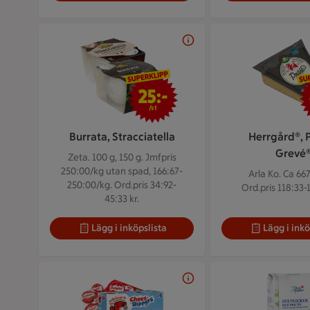
25 kr/st
25:-
/st
Burrata, Stracciatella
Herrgård®, P
Grevé
Zeta. 100 g, 150 g.
Jmfpris
250:00/kg utan spad, 166:67-
Arla Ko. Ca 667
250:00/kg. Ord.pris 34:92-
Ord.pris 118:33-1
45:33 kr.
Lägg i inköpslista
Lägg i inkö