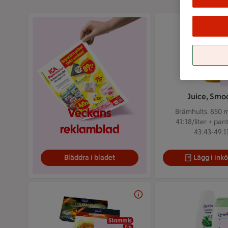
Juice, Smo
Veckans
Brämhults. 850 m
41:18/liter + pant
reklamblad
43:43-49:11
Bläddra i bladet
Lägg i inkö
2 för 65 kr