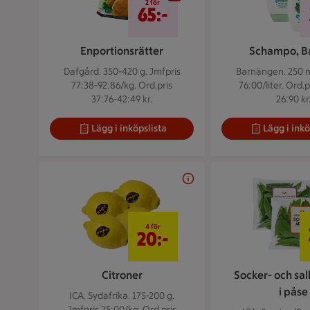
2 för
65:-
Enportionsrätter
Schampo, B
Dafgård. 350-420 g.
Jmfpris
Barnängen. 250 
77:38-92:86/kg. Ord.pris
76:00/liter. Ord.p
37:76-42:49 kr.
26:90 kr
Lägg i inköpslista
Lägg i inkö
4 för 20 kr
4 för
20:-
Citroner
Socker- och sal
i påse
ICA. Sydafrika. 175-200 g.
Jmfpris 25:00/kg. Ord.pris