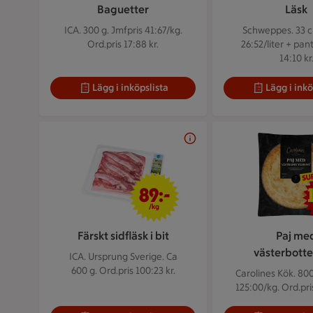
Baguetter
Läsk
ICA. 300 g.
Jmfpris 41:67/kg.
Schweppes. 33 c
Ord.pris 17:88 kr.
26:52/liter + pant
14:10 kr
Lägg i inköpslista
Lägg i inkö
89 kr/kg
89:-
/kg
Färskt sidfläsk i bit
Paj me
västerbotte
ICA. Ursprung Sverige. Ca
600 g.
Ord.pris 100:23 kr.
Carolines Kök. 800
125:00/kg. Ord.pris