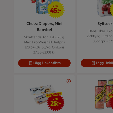
2 för 45 kr
2 för
45:-
Cheez Dippers, Mini
Syltsock
Babybel
Dansukker. 1 kg
25:00/kg. Ord.pris
Skrattande Kon. 120-175 g.
30dgr.pris 32:
Max 1 köp/hushåll. Jmfpris
128:57-187:50/kg. Ord.pris
27:35-32:08 kr.
Lägg i inköpslista
Lägg i inkö
2 för 25 kr
2 för
25:-