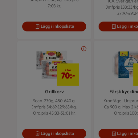
ICA. Sverige/Per
7:03 kr.
Jmfpris 133:33/kg
27:97-29:24
Lägg i inköpslista
Lägg i inkö
2 för 70 kr
2 för
70:-
Grillkorv
Färsk kyckli
Scan. 270g, 480-640 g.
Kronfågel. Urspru
Jmfpris 54:69-129:63/kg.
Ca 900 g.
Max 2 kö
Ord.pris 45:33-51:01 kr.
Ord.pris 100:
Lägg i inköpslista
Lägg i inkö