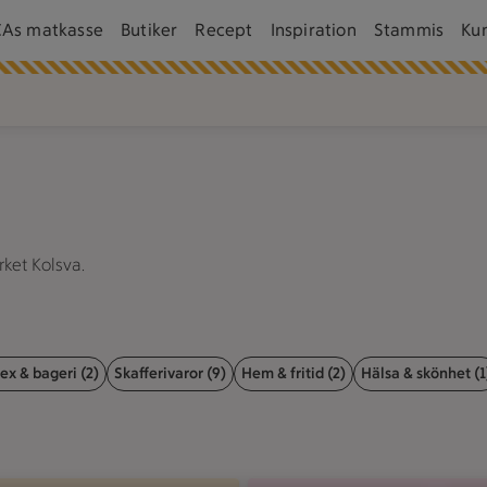
CAs matkasse
Butiker
Recept
Inspiration
Stammis
Ku
ket Kolsva.
ex & bageri (2)
Skafferivaror (9)
Hem & fritid (2)
Hälsa & skönhet (1