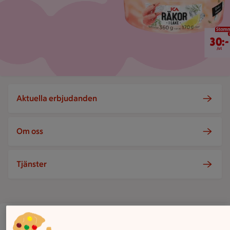
30 kr/st
30:-
/st
Aktuella erbjudanden
Om oss
Tjänster
ICA Supermarket Brandbergen
Jungfruns gata 418, Haninge