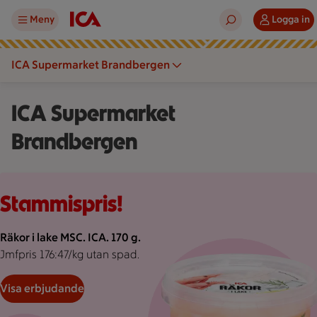
Meny
Logga in
ICA Supermarket Brandbergen
ICA Supermarket
Brandbergen
Rosa bakgrund med rosa pond.
Stammispris!
Räkor i lake MSC. ICA. 170 g.
Jmfpris 176:47/kg utan spad.
Visa erbjudande