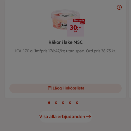
Bildspel med 5 bilder.
30 kr/st
30:-
/st
Räkor i lake MSC
ICA. 170 g.
Jmfpris 176:47/kg utan spad. Ord.pris 38:75 kr.
Lägg i inköpslista
Visar bild 1 av 5
Bild 1 av 5
Bild 2 av 5
Bild 3 av 5
Bild 4 av 5
Bild 5 av 5
Visa alla erbjudanden