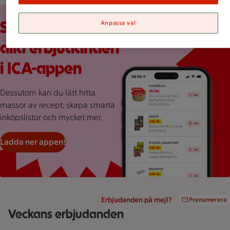
Röd bakgrund med stor rosa splash, en mobilskärmvy som vi
Scrolla veckans
Anpassa val
alla erbjudanden
i ICA-appen
Dessutom kan du lätt hitta
massor av recept, skapa smarta
inköpslistor och mycket mer.
Ladda ner appen!
Erbjudanden på mejl?
Prenumerera
Veckans erbjudanden