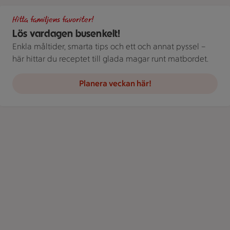
Gör det busenkelt. Handla familjens favoriter hos oss. Bild på 
Hitta familjens favoriter!
Lös vardagen busenkelt!
Enkla måltider, smarta tips och ett och annat pyssel –
här hittar du receptet till glada magar runt matbordet.
Planera veckan här!