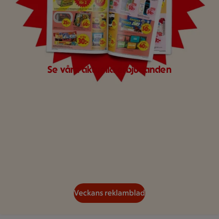
Se våra aktuella erbjudanden
Veckans reklamblad