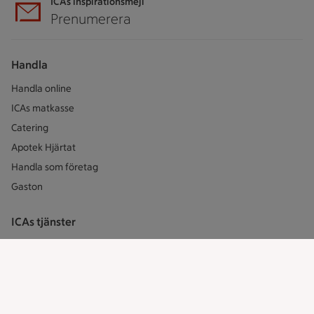
ICAs inspirationsmejl
Prenumerera
Handla
Handla online
ICAs matkasse
Catering
Apotek Hjärtat
Handla som företag
Gaston
ICAs tjänster
ICA-appen
ICA Scanna
ICA ToGo
Fler appar och tjänster