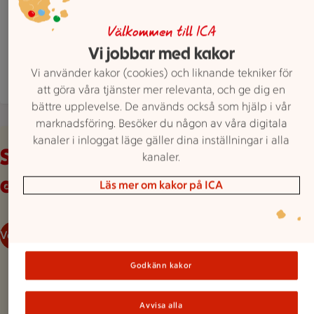
ICA Supermarket Brandbergen är öppen nu, stä
Öppet
Stänger 21
Välkommen till ICA
Hitta hit
08 7074300
Mejla butiken
Vi jobbar med kakor
Vi använder kakor (cookies) och liknande tekniker för
Mer butiksinfo
att göra våra tjänster mer relevanta, och ge dig en
bättre upplevelse. De används också som hjälp i vår
marknadsföring. Besöker du någon av våra digitala
Veckans reklamblad
kanaler i inloggat läge gäller dina inställningar i alla
Se våra aktuella
kanaler.
erbjudanden
Läs mer om kakor på ICA
Veckans reklamblad
Godkänn kakor
Avvisa alla