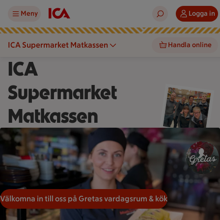
Meny
Logga in
ICA Supermarket Matkassen
Handla online
ICA
Supermarket
Matkassen
En person håller ett serveringsfat med sushirullar i ett kök.
Välkomna in till oss på Gretas vardagsrum & kök