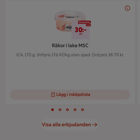
Bildspel med 5 bilder.
30 kr/st
30:-
/st
Räkor i lake MSC
ICA. 170 g.
Jmfpris 176:47/kg utan spad. Ord.pris 38:70 kr.
Lägg i inköpslista
Visar bild 1 av 5
Bild 1 av 5
Bild 2 av 5
Bild 3 av 5
Bild 4 av 5
Bild 5 av 5
Visa alla erbjudanden