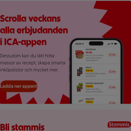
Röd bakgrund med stor rosa splash, en mobilskärmvy som vi
Scrolla veckans
alla erbjudanden
i ICA-appen
Dessutom kan du lätt hitta
massor av recept, skapa smarta
inköpslistor och mycket mer.
Ladda ner appen!
Kundkorg med varor
Bli stammis