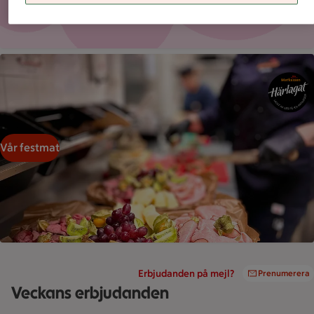
30:-
/st
En bricka med uppskuret kött och frukt står i förgrunden av et
Vår festmat
Erbjudanden på mejl?
Prenumerera
Veckans erbjudanden