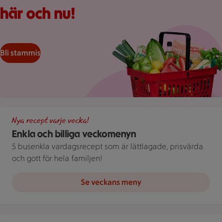
här och nu!
Bli stammis
Illustration av Enkla och billiga veckomenyn
Nya recept varje vecka!
Enkla och billiga veckomenyn
5 busenkla vardagsrecept som är lättlagade, prisvärda
och gott för hela familjen!
Se veckans meny
Illustration av Vägen till en billigare vardag