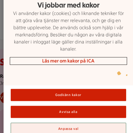
ICA Supermarket Matkassen är öppen nu, stänge
Öppet
Stänger 22
Vi jobbar med kakor
Vi använder kakor (cookies) och liknande tekniker för
Hitta hit
0220 24940
Mejla butiken
att göra våra tjänster mer relevanta, och ge dig en
bättre upplevelse. De används också som hjälp i vår
Mer butiksinfo
marknadsföring. Besöker du någon av våra digitala
kanaler i inloggat läge gäller dina inställningar i alla
kanaler.
Rosa bakgrund med rosa pond.
Stammispris!
Läs mer om kakor på ICA
Räkor i lake MSC. ICA. 170 g.
Jmfpris 176:47/kg utan spad.
Godkänn kakor
Visa erbjudande
Avvisa alla
30 kr/st
Anpassa val