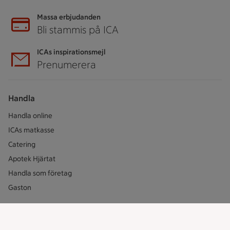
Massa erbjudanden
Bli stammis på ICA
ICAs inspirationsmejl
Prenumerera
Handla
Handla online
ICAs matkasse
Catering
Apotek Hjärtat
Handla som företag
Gaston
ICAs tjänster