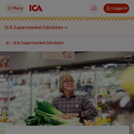
Meny
Logga in
ICA Supermarket Gårdsten
ICA Supermarket Gårdsten
En person håller grönsaker framför kyldiskar i en mataffär.