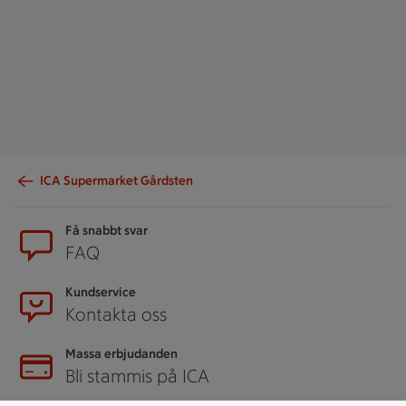
ICA Supermarket Gårdsten
Sidfot
Få snabbt svar
FAQ
Kundservice
Kontakta oss
Massa erbjudanden
Bli stammis på ICA