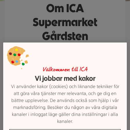
Om ICA
Supermarket
Gårdsten
ICA Supermarket Gårdsten är din
butik på hemmaplan där kärleken
till maten, trakten och alla som bor
Välkommen till ICA
här alltid står i centrum. Vi gör det
Vi jobbar med kakor
enkelt för dig att handla alla dagar
Vi använder kakor (cookies) och liknande tekniker för
i veckan. Upptäck vårt breda och
att göra våra tjänster mer relevanta, och ge dig en
prisvärda sortiment som sätter god
bättre upplevelse. De används också som hjälp i vår
marknadsföring. Besöker du någon av våra digitala
smak på både vardag och helg.
kanaler i inloggat läge gäller dina inställningar i alla
kanaler.