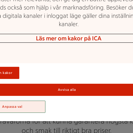
ds också som hjälp i vår marknadsföring. Besöker 
 digitala kanaler i inloggat läge gäller dina inställnin
kanaler.
Läs mer om kakor på ICA
ICA Supermarket
Catering
n kakor
Avvisa alla
elikatessavdelning erbjuder ett stort sortim
Anpassa val
g. Vi är redo för alla beställningar och anv
råvarorna för att kunna garantera högsta k
och smak till riktigt bra priser.