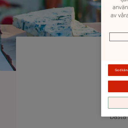
använ
av våra
Godkän
Vår d
caterin
bästa 