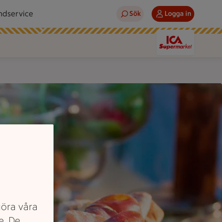
ndservice
Sök
Logga in
eller sylt.
göra våra
e. De