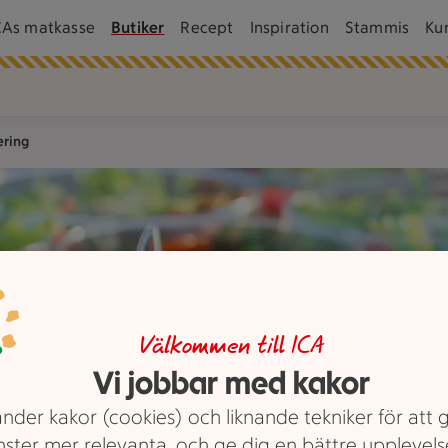
CAs matkasse
Butiker
Recept
Inspiration
Stammis
Ku
ering
rier och bröd, samt en burk med något som ser ut som honung 
Välkommen till ICA
Vi jobbar med kakor
nder kakor (cookies) och liknande tekniker för att 
nster mer relevanta, och ge dig en bättre upplevels