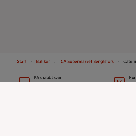
Start
Butiker
ICA Supermarket Bengtsfors
Cateri
Sidfot
Få snabbt svar
Kun
FAQ
Ko
Handla
ICAs tjänst
Handla online
ICA-appen
ICAs matkasse
ICA Scanna
Catering
ICA ToGo