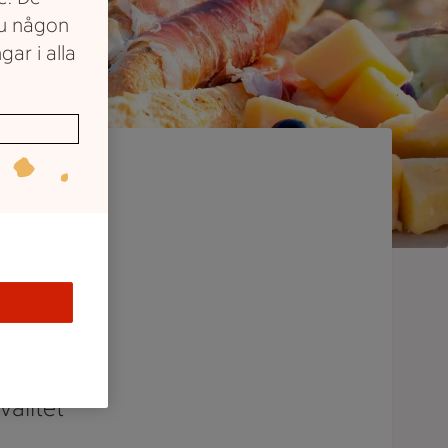
du någon
gar i alla
ent av
änder de
valitet