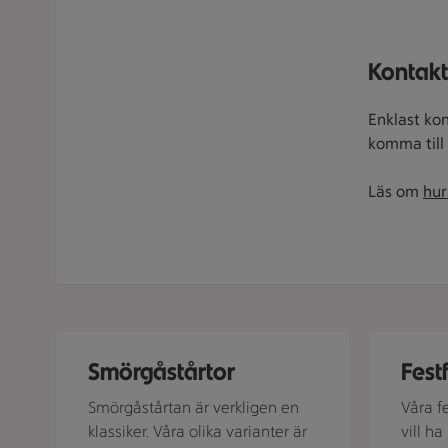
Kontakt
Enklast kon
komma till 
Läs om
hur
Illustration av Smörgåstårtor
Illustratio
Smörgåstårtor
Fest
Smörgåstårtan är verkligen en
Våra f
klassiker. Våra olika varianter är
vill ha