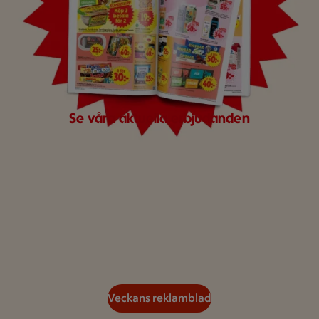
Se våra aktuella erbjudanden
Veckans reklamblad