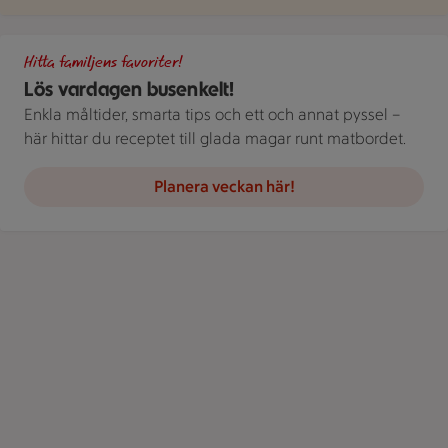
Gör det busenkelt. Handla familjens favoriter hos oss. Bild på 
Hitta familjens favoriter!
Lös vardagen busenkelt!
Enkla måltider, smarta tips och ett och annat pyssel –
här hittar du receptet till glada magar runt matbordet.
Planera veckan här!