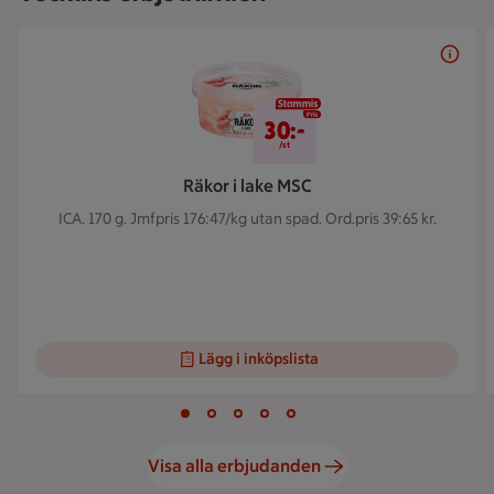
Bildspel med 5 bilder.
30 kr/st
30:-
/st
Räkor i lake MSC
ICA. 170 g.
Jmfpris 176:47/kg utan spad. Ord.pris 39:65 kr.
Lägg i inköpslista
Visar bild 1 av 5
Bild 1 av 5
Bild 2 av 5
Bild 3 av 5
Bild 4 av 5
Bild 5 av 5
Visa alla erbjudanden