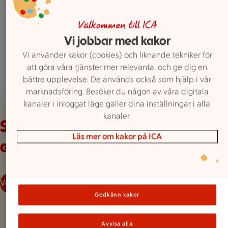
Köpmansgatan 76B, Båstad
ICA Supermarket Båstad är öppen nu, stänger k
Öppet
Stänger 22
Välkommen till ICA
Vi jobbar med kakor
Hitta hit
0431 68550
Mejla butiken
Vi använder kakor (cookies) och liknande tekniker för
att göra våra tjänster mer relevanta, och ge dig en
Mer butiksinfo
bättre upplevelse. De används också som hjälp i vår
marknadsföring. Besöker du någon av våra digitala
kanaler i inloggat läge gäller dina inställningar i alla
Veckans reklamblad
kanaler.
Se våra aktuella
Läs mer om kakor på ICA
erbjudanden
Veckans reklamblad
Godkänn kakor
Avvisa alla