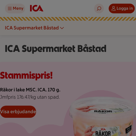
Meny
Logga in
ICA Supermarket Båstad
ICA Supermarket Båstad
Rosa bakgrund med rosa pond.
Stammispris!
Räkor i lake MSC. ICA. 170 g.
Jmfpris 176:47/kg utan spad.
Visa erbjudande