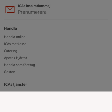
ICAs inspirationsmejl
Prenumerera
Handla
Handla online
ICAs matkasse
Catering
Apotek Hjärtat
Handla som företag
Gaston
ICAs tjänster
ICA-appen
ICA Scanna
ICA ToGo