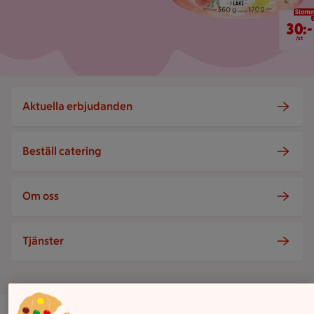
30 kr/st
30:-
/st
Aktuella erbjudanden
Beställ catering
Om oss
Tjänster
ICA Supermarket Båstad