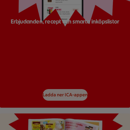
Erbjudanden, recept och smarta inköpslistor
Ladda ner ICA-appen
Bild på ett reklamblad