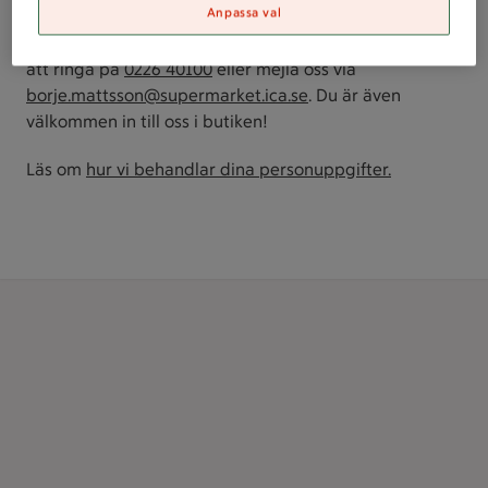
Anpassa val
Vi är redo att ta emot din beställning och prata vidare
hur vi kan hjälpa dig. Enklast kontaktar du oss genom
att ringa på
0226 40100
eller mejla oss via
borje.mattsson@supermarket.ica.se
. Du är även
välkommen in till oss i butiken!
Läs om
hur vi behandlar dina personuppgifter.