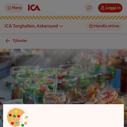
Meny
Logga in
ICA Torghallen, Askersund
Handla online
Tjänster
En uppdukning med sallader i glas, en ostbricka med charkute