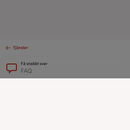
Tjänster
Sidfot
Få snabbt svar
FAQ
Kundservice
Kontakta oss
Massa erbjudanden
Bli stammis på ICA
ICAs inspirationsmejl
Prenumerera