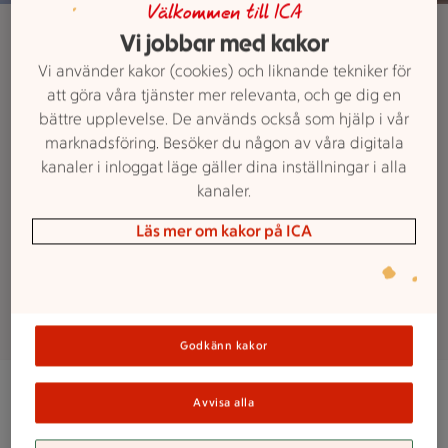
Välkommen till ICA
ICA Supermarket
Vi jobbar med kakor
Catering
Vi använder kakor (cookies) och liknande tekniker för
att göra våra tjänster mer relevanta, och ge dig en
bättre upplevelse. De används också som hjälp i vår
Vår delikatessavdelning erbjuder
marknadsföring. Besöker du någon av våra digitala
ett stort sortiment av catering. Vi
kanaler i inloggat läge gäller dina inställningar i alla
är redo för alla beställningar och
kanaler.
använder de bästa råvarorna för
Läs mer om kakor på ICA
att kunna garantera högsta kvalitet
och smak till riktigt bra priser.
Godkänn kakor
Kontakta oss för beställning
Avvisa alla