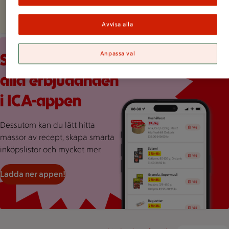
Avvisa alla
Röd bakgrund med stor rosa splash, en mobilskärmvy som vi
Anpassa val
Scrolla veckans
alla erbjudanden
i ICA-appen
Dessutom kan du lätt hitta
massor av recept, skapa smarta
inköpslistor och mycket mer.
Ladda ner appen!