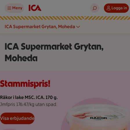
Meny
Logga in
ICA Supermarket Grytan, Moheda
ICA Supermarket Grytan,
Moheda
Rosa bakgrund med rosa pond.
Stammispris!
Räkor i lake MSC. ICA. 170 g.
Jmfpris 176:47/kg utan spad.
Visa erbjudande