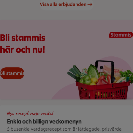
Visa alla erbjudanden
Kundkorg med varor
Bli stammis
här och nu!
Bli stammis
Illustration av Enkla och billiga veckomenyn
Nya recept varje vecka!
Enkla och billiga veckomenyn
5 busenkla vardagsrecept som är lättlagade, prisvärda