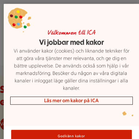
ICA Supermarket Grytan, Moheda
Västra Järnvägsgatan 7, Moheda
ICA Supermarket Grytan, Moheda är öppen nu, s
Öppet
Stänger 21
Välkommen till ICA
Hitta hit
0472 70002
Mejla butiken
Vi jobbar med kakor
Vi använder kakor (cookies) och liknande tekniker för
Mer butiksinfo
att göra våra tjänster mer relevanta, och ge dig en
bättre upplevelse. De används också som hjälp i vår
marknadsföring. Besöker du någon av våra digitala
Veckans reklamblad
kanaler i inloggat läge gäller dina inställningar i alla
Se våra aktuella
kanaler.
erbjudanden
Läs mer om kakor på ICA
Veckans reklamblad
Godkänn kakor