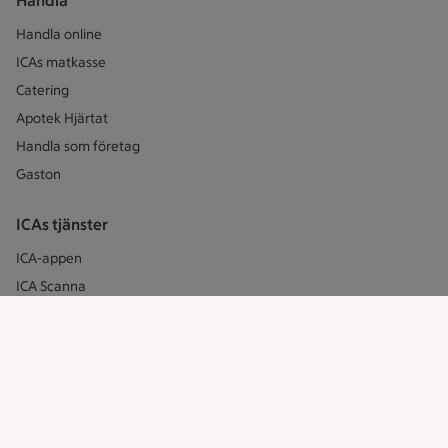
Handla
Handla online
ICAs matkasse
Catering
Apotek Hjärtat
Handla som företag
Gaston
ICAs tjänster
ICA-appen
ICA Scanna
ICA ToGo
Fler appar och tjänster
Stammis på ICA
Bli stammis