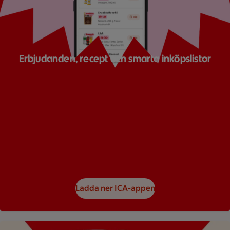
Erbjudanden, recept och smarta inköpslistor
Ladda ner ICA-appen
Bild på ett reklamblad