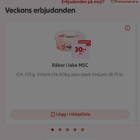
Erbjudanden på mejl?
Prenumerera
Veckans erbjudanden
Bildspel med 5 bilder.
30 kr/st
30:-
/st
Räkor i lake MSC
ICA. 170 g.
Jmfpris 176:47/kg utan spad. Ord.pris 38:75 kr.
Lägg i inköpslista
Visar bild 1 av 5
Bild 1 av 5
Bild 2 av 5
Bild 3 av 5
Bild 4 av 5
Bild 5 av 5