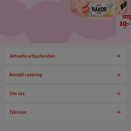
30 kr/st
30:-
/st
Aktuella erbjudanden
Beställ catering
Om oss
Tjänster