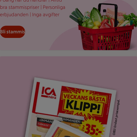
bra stammispriser | Personliga
erbjudanden | Inga avgifter
Bli stammis
Uppvikt ICA reklamblad med rubriken "Veckans bästa klipp".