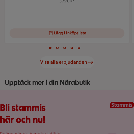
39:70 kr.
Lägg i inköpslista
Visar bild 1 av 5
Bild 1 av 5
Bild 2 av 5
Bild 3 av 5
Bild 4 av 5
Bild 5 av 5
Visa alla erbjudanden
Upptäck mer i din Närabutik
Fullplockad röd varukorg med varor, på en rosa bakgrund.
Bli stammis
här och nu!
Poäng när du handlar | Alltid