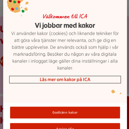
Välkommen till ICA
Uppvikt reklamblad från ICA med erbjudanden och prislappar
Vi jobbar med kakor
Upptäck
Vi använder kakor (cookies) och liknande tekniker för
veckans erbjudanden
att göra våra tjänster mer relevanta, och ge dig en
bättre upplevelse. De används också som hjälp i vår
marknadsföring. Besöker du någon av våra digitala
kanaler i inloggat läge gäller dina inställningar i alla
Veckans reklamblad
kanaler.
Läs mer om kakor på ICA
Mobilskärm visar appen Stam­mis med en lista över erbjudand
Håll koll med
Godkänn kakor
ICA-appen
Avvisa alla