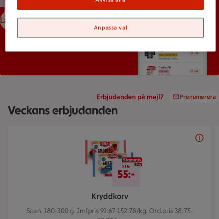
Ladda ned ICA-appen
Anpassa val
Erbjudanden på mejl?
Prenumerera
Veckans erbjudanden
Bildspel med 5 bilder.
2 för 55 kr
2 för
55:-
Kryddkorv
Scan. 180-300 g.
Jmfpris 91:67-152:78/kg. Ord.pris 38:75-