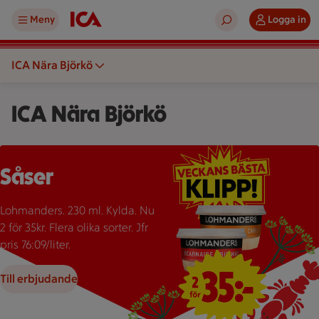
Meny
Logga in
ICA Nära Björkö
ICA Nära Björkö
Två burkar Lohmanders sås med texten "2 för 35:-" som erbju
Såser
Lohmanders. 230 ml. Kylda. Nu
2 för 35kr. Flera olika sorter. Jfr
pris 76:09/liter.
Till erbjudande