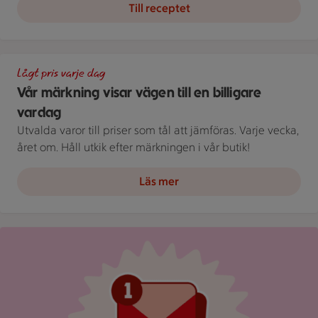
Till receptet
En skylt med text på en bakgrund.
Lågt pris varje dag
Vår märkning visar vägen till en billigare
vardag
Utvalda varor till priser som tål att jämföras. Varje vecka,
året om. Håll utkik efter märkningen i vår butik!
Läs mer
Röd mejlikon med en notifiering om nytt meddelande på ljus