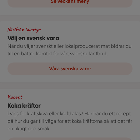
Se veckans meny
Bild med texten "Välj en svensk vara!"
Härifrån Sverige
Välj en svensk vara
När du väjer svenskt eller lokalproducerat mat bidrar du
till en bättre framtid för vårt svenska lantbruk.
Våra svenska varor
Kastrull med kokta kräftor och dillkvistar.
Recept
Koka kräftor
Dags för kräftskiva eller kräftkalas? Här har du ett recept
på hur du går till väga för att koka kräftorna så att det får
en riktigt god smak.