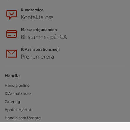
Kundservice
Kontakta oss
Massa erbjudanden
Bli stammis på ICA
ICAs inspirationsmejl
Prenumerera
Handla
Handla online
ICAs matkasse
Catering
Apotek Hjärtat
Handla som företag
Gaston