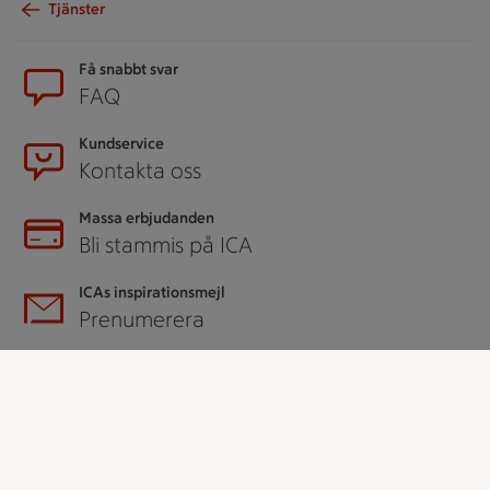
Tjänster
Sidfot
Få snabbt svar
FAQ
Kundservice
Kontakta oss
Massa erbjudanden
Bli stammis på ICA
ICAs inspirationsmejl
Prenumerera
Handla
Handla online
ICAs matkasse
Catering