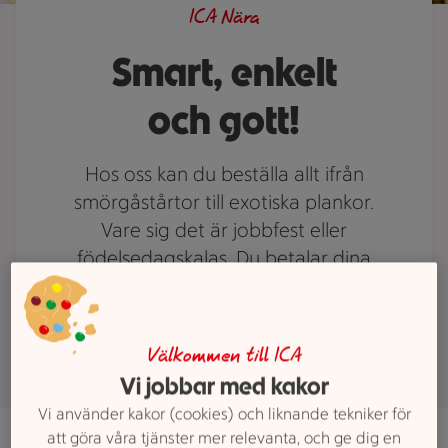
ICA Nära
Smart, enkelt
och gott!
Hos oss kan du beställa allt ifrån
smörgåstårtor till exotiska plankor.
Vare sig det är jobbfest eller
födelsedagskalas. Du betalar dina
varor när du hämtar ut dem i
butiken!
Välkommen till ICA
Vi jobbar med kakor
Vi använder kakor (cookies) och liknande tekniker för
att göra våra tjänster mer relevanta, och ge dig en