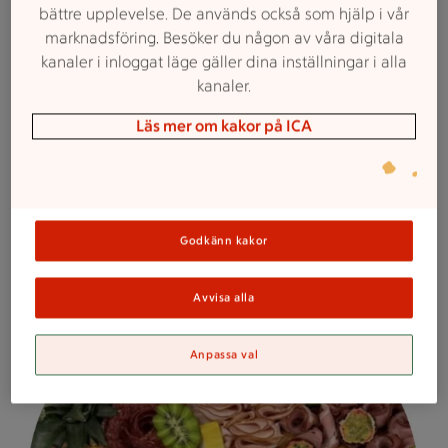
Beställningsinfo
bättre upplevelse. De används också som hjälp i vår
marknadsföring. Besöker du någon av våra digitala
Vi vill gärna ha din beställning minst tre dagar före
kanaler i inloggat läge gäller dina inställningar i alla
leverans. Men självklart hjälper vi till tidigare om vi har
kanaler.
möjlighet.
Läs mer om kakor på ICA
Ring oss så hjälper vi dig gärna!
Tel. 068-43 11 60
Godkänn kakor
En bricka med olika sorters charkuterier, ostar, frukter och nö
Avvisa alla
Anpassa val