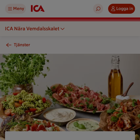
Meny
Logga in
ICA Nära Vemdalsskalet
Tjänster
Färgglad tallrik med pasta i grön sås, en charkbricka med olik