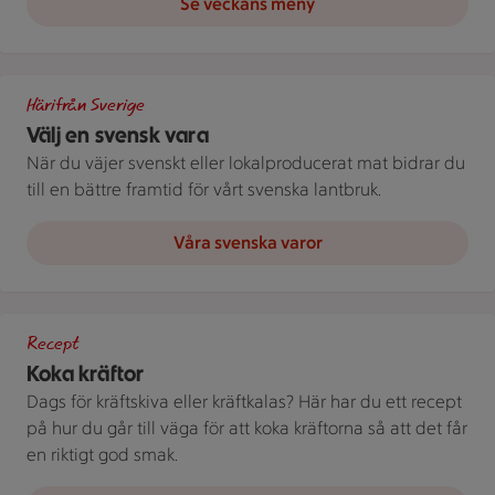
Se veckans meny
Bild med texten "Välj en svensk vara!"
Härifrån Sverige
Välj en svensk vara
När du väjer svenskt eller lokalproducerat mat bidrar du
till en bättre framtid för vårt svenska lantbruk.
Våra svenska varor
Kastrull med kokta kräftor och dillkvistar.
Recept
Koka kräftor
Dags för kräftskiva eller kräftkalas? Här har du ett recept
på hur du går till väga för att koka kräftorna så att det får
en riktigt god smak.