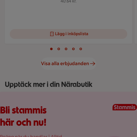
40:64 kr.
Lägg i inköpslista
Visar bild 1 av 5
Bild 1 av 5
Bild 2 av 5
Bild 3 av 5
Bild 4 av 5
Bild 5 av 5
Visa alla erbjudanden
Upptäck mer i din Närabutik
Fullplockad röd varukorg med varor, på en rosa bakgrund.
Bli stammis
här och nu!
Poäng när du handlar | Alltid