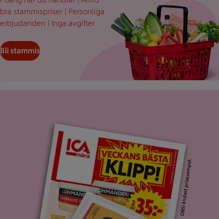
bra stammispriser | Personliga
erbjudanden | Inga avgifter
Bli stammis
Uppvikt ICA reklamblad med rubriken "Veckans bästa klipp".