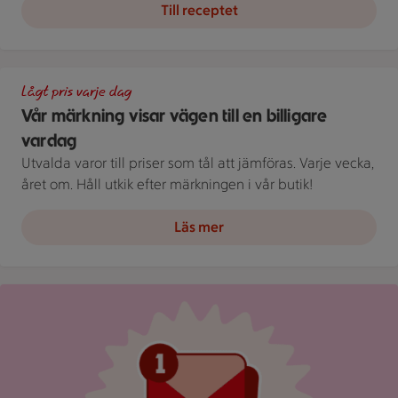
Till receptet
En skylt med text på en bakgrund.
Lågt pris varje dag
Vår märkning visar vägen till en billigare
vardag
Utvalda varor till priser som tål att jämföras. Varje vecka,
året om. Håll utkik efter märkningen i vår butik!
Läs mer
Röd mejlikon med en notifiering om nytt meddelande på ljus