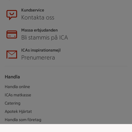
Kundservice
Kontakta oss
Massa erbjudanden
Bli stammis på ICA
ICAs inspirationsmejl
Prenumerera
Handla
Handla online
ICAs matkasse
Catering
Apotek Hjärtat
Handla som företag
Gaston