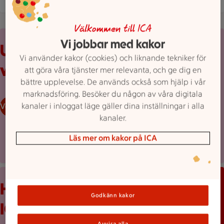
Välkommen till ICA
Uppvikt reklamblad från ICA med erbjudanden och prislappar
Vi jobbar med kakor
Upptäck
Vi använder kakor (cookies) och liknande tekniker för
veckans erbjudanden
att göra våra tjänster mer relevanta, och ge dig en
bättre upplevelse. De används också som hjälp i vår
marknadsföring. Besöker du någon av våra digitala
kanaler i inloggat läge gäller dina inställningar i alla
Veckans reklamblad
kanaler.
Läs mer om kakor på ICA
Mobilskärm visar appen Stam­mis med en lista över erbjudand
Håll koll med
Godkänn kakor
ICA-appen
Avvisa alla