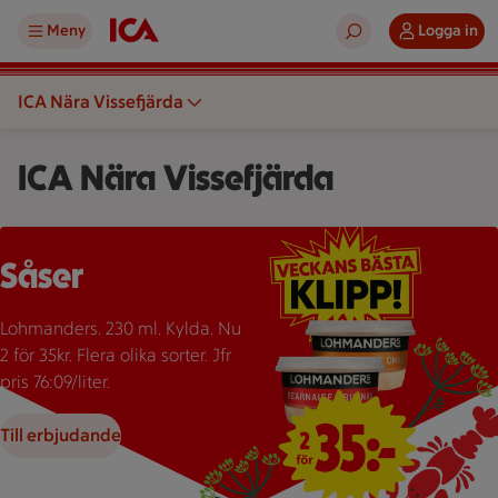
Meny
Logga in
ICA Nära Vissefjärda
ICA Nära Vissefjärda
Två burkar Lohmanders sås med texten "2 för 35:-" som erbju
Såser
Lohmanders. 230 ml. Kylda. Nu
2 för 35kr. Flera olika sorter. Jfr
pris 76:09/liter.
Till erbjudande