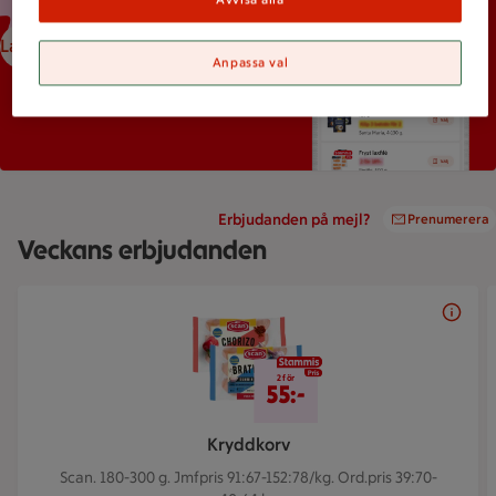
Ladda ned ICA-appen
Anpassa val
Erbjudanden på mejl?
Prenumerera
Veckans erbjudanden
Bildspel med 5 bilder.
2 för 55 kr
2 för
55:-
Kryddkorv
Scan. 180-300 g.
Jmfpris 91:67-152:78/kg. Ord.pris 39:70-