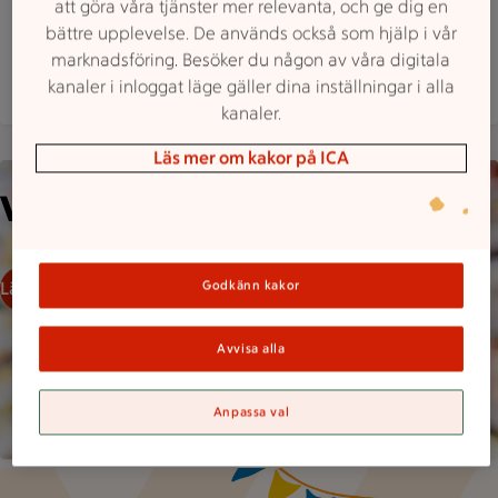
att göra våra tjänster mer relevanta, och ge dig en
Hitta hit
0920 35900
Mejla butiken
bättre upplevelse. De används också som hjälp i vår
marknadsföring. Besöker du någon av våra digitala
Mer butiksinfo
kanaler i inloggat läge gäller dina inställningar i alla
kanaler.
Läs mer om kakor på ICA
En person står i en matvarubutik med hyllor fyllda med produ
Välkommen in till oss!
Godkänn kakor
Läs mer om oss
Avvisa alla
Anpassa val
Illustration av en kräfta och två dillkvistar under hängande vi