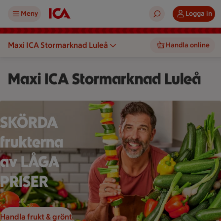
Meny
Logga in
Maxi ICA Stormarknad Luleå
Handla online
Maxi ICA Stormarknad Luleå
En person håller ett grönsaksspett framför en stor hög med gr
SKÖRDA
frukterna
av LÅGA
PRISER
Handla frukt & grönt