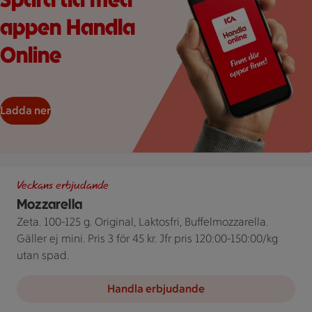
appen Handla
Online
Ladda ner
Tre olika förpackningar av Mozzarella från Zeta bredvid en pris
Veckans erbjudande
Mozzarella
Zeta. 100-125 g. Original, Laktosfri, Buffelmozzarella.
Gäller ej mini. Pris 3 för 45 kr. Jfr pris 120:00-150:00/kg
utan spad.
Handla erbjudande