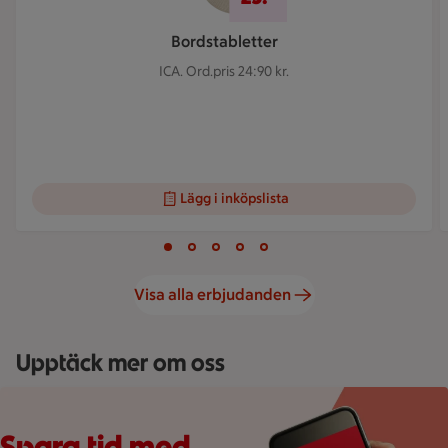
Bordstabletter
ICA.
Ord.pris 24:90 kr.
Lägg i inköpslista
Visar bild 1 av 5
Bild 1 av 5
Bild 2 av 5
Bild 3 av 5
Bild 4 av 5
Bild 5 av 5
Visa alla erbjudanden
Upptäck mer om oss
Hand håller smartphone med ICA Handla online-app och texten
Spara tid med