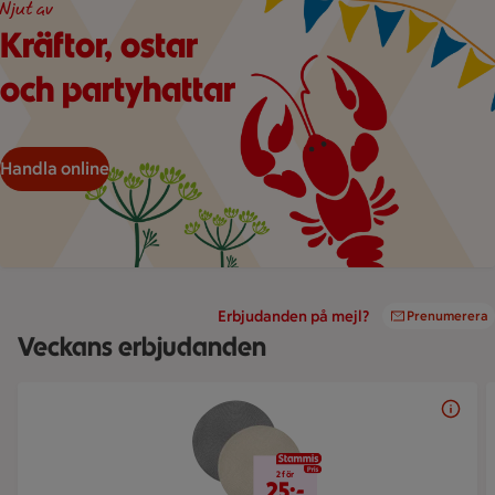
Njut av
Kräftor, ostar
och partyhattar
Handla online
Erbjudanden på mejl?
Prenumerera
Veckans erbjudanden
Bildspel med 5 bilder.
2 för 25 kr
2 för
25:-