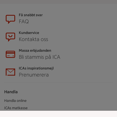
Sidfot
Få snabbt svar
FAQ
Kundservice
Kontakta oss
Massa erbjudanden
Bli stammis på ICA
ICAs inspirationsmejl
Prenumerera
Handla
Handla online
ICAs matkasse
Catering