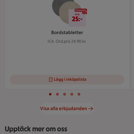
2 för 25 kr
2 för
25:-
Bordstabletter
ICA.
Ord.pris 24:90 kr.
Lägg i inköpslista
Visar bild 1 av 5
Bild 1 av 5
Bild 2 av 5
Bild 3 av 5
Bild 4 av 5
Bild 5 av 5
Visa alla erbjudanden
Upptäck mer om oss