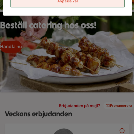
Anpassa val
En hand tar ett grillspett från en tallrik full med glaserade kyc
Beställ catering hos oss!
Handla nu
Erbjudanden på mejl?
Prenumerera
Veckans erbjudanden
Bildspel med 5 bilder.