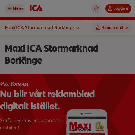
Meny
Logga in
Maxi ICA Stormarknad Borlänge
Handla online
Maxi ICA Stormarknad
Borlänge
Hero reklamblad i mobilen.
Maxi Borlänge
Nu blir vårt reklamblad
digitalt istället.
Skaffa veckans erbjudanden i
mobilen!