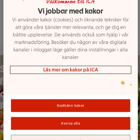
Välkommen till ICA
Maxi ICA Stormarknad Borlänge är öppen nu, st
Öppet
Stänger 23
Vi jobbar med kakor
Hitta hit
0243 246100
Mejla butiken
Vi använder kakor (cookies) och liknande tekniker för
att göra våra tjänster mer relevanta, och ge dig en
Mer butiksinfo
bättre upplevelse. De används också som hjälp i vår
marknadsföring. Besöker du någon av våra digitala
kanaler i inloggat läge gäller dina inställningar i alla
kanaler.
En person håller ett grönsaksspett framför en stor hög med gr
SKÖRDA
Läs mer om kakor på ICA
frukterna
av LÅGA
PRISER
Godkänn kakor
Avvisa alla
Handla frukt & grönt