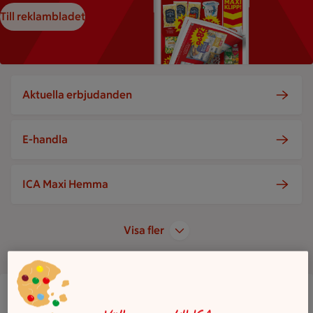
Till reklambladet
Aktuella erbjudanden
E-handla
ICA Maxi Hemma
Visa fler
Maxi ICA Stormarknad Borlänge
Mjälgavägen 2, Borlänge