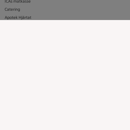
ICAs matkasse
Catering
Apotek Hjärtat
Handla som företag
Gaston
ICAs tjänster
ICA-appen
ICA Scanna
ICA ToGo
Fler appar och tjänster
Stammis på ICA
Bli stammis
Stammis Student
Stammis Husdjur