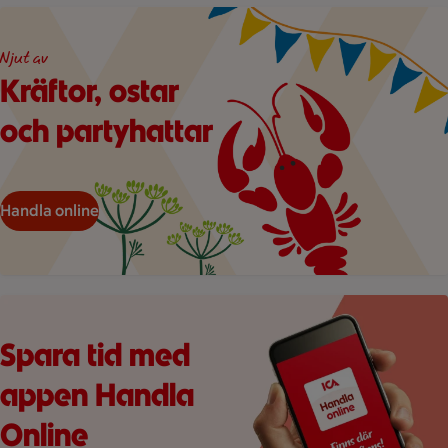
Illustration av en kräfta och två dillkvistar under hängande vi
Njut av
Kräftor, ostar
och partyhattar
Handla online
Hand håller smartphone med ICA Handla online-app och texten
Spara tid med
appen Handla
Online