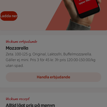
Ladda ner
Tre olika förpackningar av Mozzarella från Zeta bredvid en pris
Veckans erbjudande
Mozzarella
Zeta. 100-125 g. Original, Laktosfri, Buffelmozzarella.
Gäller ej mini. Pris 3 för 45 kr. Jfr pris 120:00-150:00/kg
utan spad.
Handla erbjudande
Tallrik med spaghetti med kräftstjärtar och spenat, tillsamman
Veckans recept
Alltid lågt pris på menyn