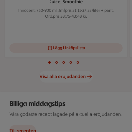
Juice, Smoothie
Innocent. 750-900 ml.
Jmfpris 31:11-37:33/liter + pant.
Ord.pris 38:75-43:48 kr.
Lägg i inköpslista
Visar bild 1 av 5
Bild 1 av 5
Bild 2 av 5
Bild 3 av 5
Bild 4 av 5
Bild 5 av 5
Visa alla erbjudanden
Skål med rostad grönsaksblandning, bricka med ugnsrostad p
Billiga middagstips
Våra godaste recept lagade på aktuella erbjudanden.
Till recepten