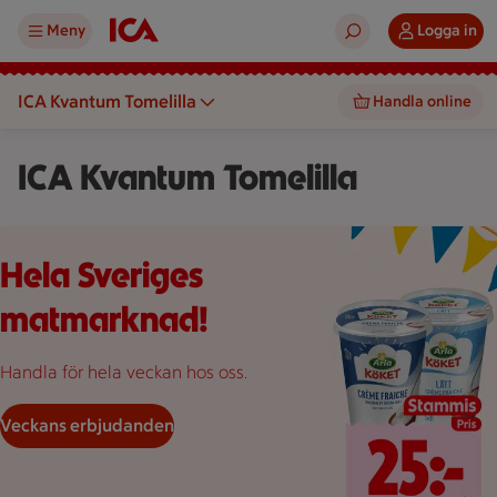
Meny
Logga in
ICA Kvantum Tomelilla
Handla online
ICA Kvantum Tomelilla
Pinsa 20 kronor styck, Creme fraiche 25 kronor styck.
Hela Sveriges
matmarknad!
Handla för hela veckan hos oss.
Veckans erbjudanden