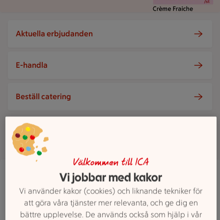
Aktuella erbjudanden
E-handla
Beställ catering
Visa fler
Välkommen till ICA
ICA Kvantum Tomelilla
Vi jobbar med kakor
Banmästaregatan 2, Tomelilla
Vi använder kakor (cookies) och liknande tekniker för
ICA Kvantum Tomelilla är öppen nu, stänger klo
Öppet
Stänger 22
att göra våra tjänster mer relevanta, och ge dig en
bättre upplevelse. De används också som hjälp i vår
Hitta hit
0417 78750
Mejla butiken