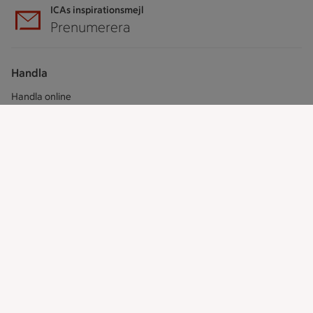
ICAs inspirationsmejl
Prenumerera
Handla
Handla online
ICAs matkasse
Catering
Apotek Hjärtat
Handla som företag
Gaston
ICAs tjänster
ICA-appen
ICA Scanna
ICA ToGo
Fler appar och tjänster