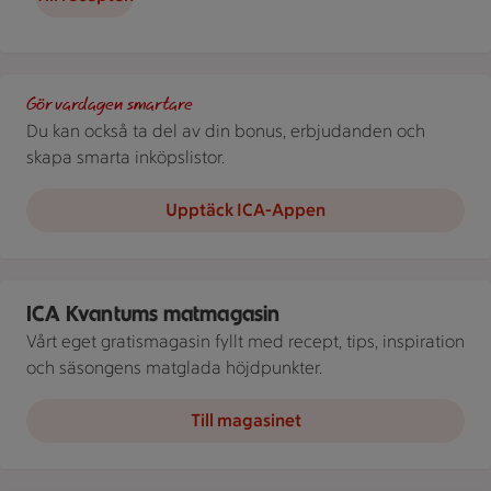
Stammis. Scrolla extrapriser i ICA-appen!
Gör vardagen smartare
Du kan också ta del av din bonus, erbjudanden och
skapa smarta inköpslistor.
Upptäck ICA-Appen
En person sitter vid ett dukat bord och tar en tugga av en salla
ICA Kvantums matmagasin
Vårt eget gratismagasin fyllt med recept, tips, inspiration
och säsongens matglada höjdpunkter.
Till magasinet