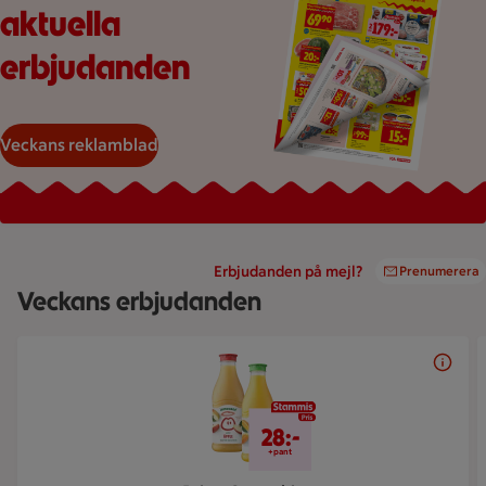
aktuella
erbjudanden
Veckans reklamblad
Erbjudanden på mejl?
Prenumerera
Veckans erbjudanden
Bildspel med 5 bilder.
Pris kan inte visas.
28:-
+pant