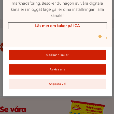
marknadsföring. Besöker du någon av våra digitala
kanaler i inloggat läge gäller dina inställningar i alla
Mer butiksinfo
kanaler.
Läs mer om kakor på ICA
En person med skägg ler mot kameran i en porträttbild.
Om oss
Godkänn kakor
Avvisa alla
Anpassa val
Veckans reklamblad
Se våra