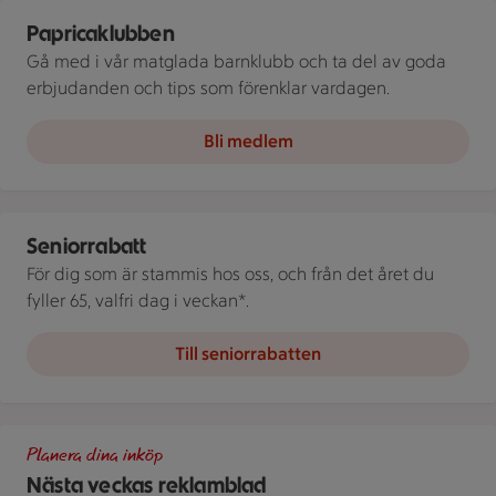
Paprica-klubben. Grönis, Gulis och Rödis.
Papricaklubben
Gå med i vår matglada barnklubb och ta del av goda
erbjudanden och tips som förenklar vardagen.
Bli medlem
Illustration av Seniorrabatt
Seniorrabatt
För dig som är stammis hos oss, och från det året du
fyller 65, valfri dag i veckan*.
Till seniorrabatten
Uppslagen reklamkatalog med maträtter, livsmedelsprodukter 
Planera dina inköp
Nästa veckas reklamblad