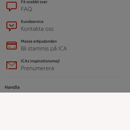
Sidfot
Få snabbt svar
FAQ
Kundservice
Kontakta oss
Massa erbjudanden
Bli stammis på ICA
ICAs inspirationsmejl
Prenumerera
Handla
Handla online
ICAs matkasse
Catering
Apotek Hjärtat
Handla som företag