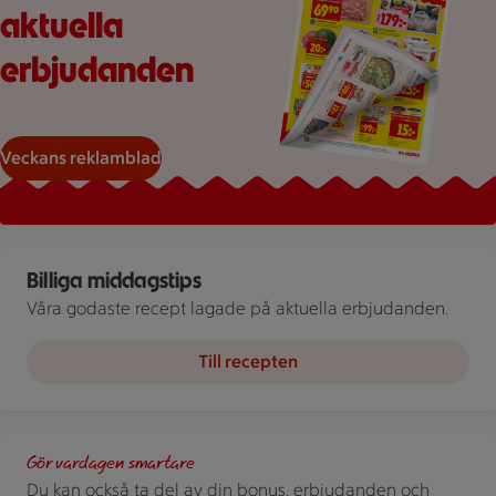
aktuella
erbjudanden
Veckans reklamblad
Skål med rostad grönsaksblandning, bricka med ugnsrostad p
Billiga middagstips
Våra godaste recept lagade på aktuella erbjudanden.
Till recepten
Stammis. Scrolla extrapriser i ICA-appen!
Gör vardagen smartare
Du kan också ta del av din bonus, erbjudanden och