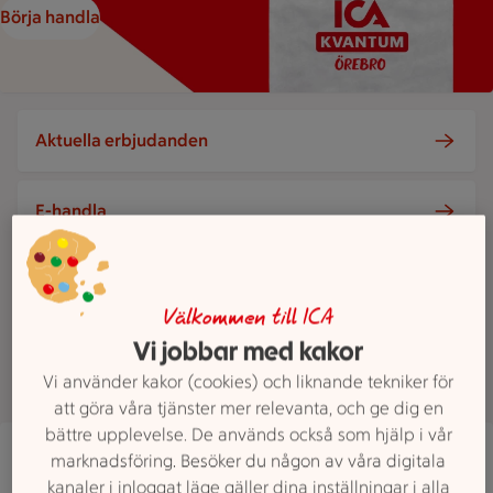
Börja handla
Aktuella erbjudanden
E-handla
Beställ catering
Välkommen till ICA
Vi jobbar med kakor
Visa fler
Vi använder kakor (cookies) och liknande tekniker för
att göra våra tjänster mer relevanta, och ge dig en
bättre upplevelse. De används också som hjälp i vår
ICA Kvantum Örebro
marknadsföring. Besöker du någon av våra digitala
Adolf Mörners plan 2, Örebro
kanaler i inloggat läge gäller dina inställningar i alla