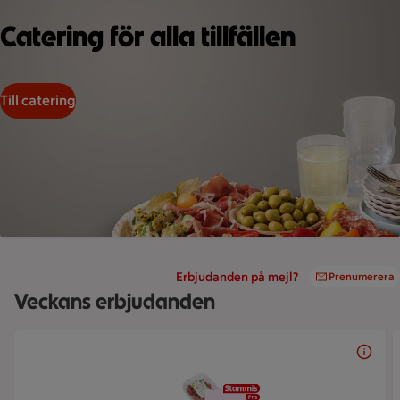
En tallrik med olika sorters mat som charkuterier, oliver och o
Catering för alla tillfällen
Till catering
Erbjudanden på mejl?
Prenumerera
Veckans erbjudanden
Bildspel med 5 bilder.
20 kr/st