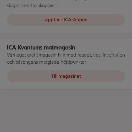
skapa smarta inköpslistor.
Upptäck ICA-Appen
En person sitter vid ett dukat bord och tar en tugga av en salla
ICA Kvantums matmagasin
Vårt eget gratismagasin fyllt med recept, tips, inspiration
och säsongens matglada höjdpunkter.
Till magasinet