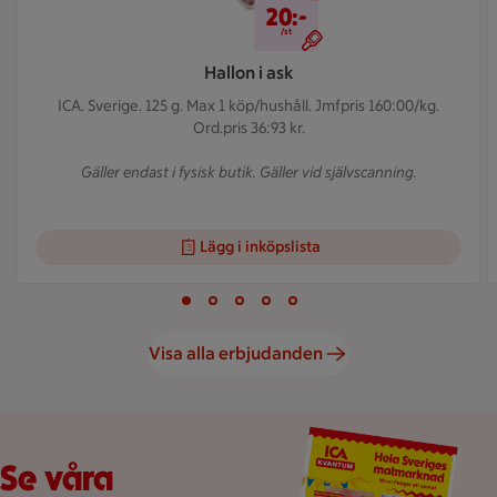
20:-
/st
Hallon i ask
ICA. Sverige. 125 g.
Max 1 köp/hushåll. Jmfpris 160:00/kg.
Ord.pris 36:93 kr.
Gäller endast i fysisk butik. Gäller vid självscanning.
Lägg i inköpslista
Visar bild 1 av 5
Bild 1 av 5
Bild 2 av 5
Bild 3 av 5
Bild 4 av 5
Bild 5 av 5
Visa alla erbjudanden
Veckans reklamblad
Se våra