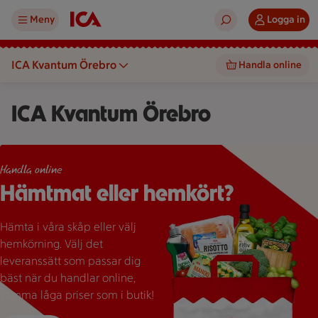
Meny
Logga in
ICA Kvantum Örebro
Handla online
ICA Kvantum Örebro
ICA Kvantum Örebro-påse fylld med matvaror.
Handla online
Hämtmat eller hemkört?
Hämta i våra skåp eller välj
hemkörning. Välj det
leveranssätt som passar dig
bäst när du handlar online,
samma låga priser som i butik!