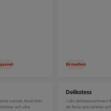
agasinet
Bli medlem
sta och andra skaldjur på ett bord.
bit ligger på papper bredvid kryddörter och svampar.
En bricka med charkuterier, os
Delikatess
alltid svenskt, färskt kött i
I vårt delikatessortiment f
öttdiskar och våra
de flesta specialiteter oc