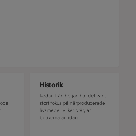
och en flaska intill.
s och Rödis.
En person i vit rock och en person i mörk tröja stå
Historik
Redan från början har det varit
goda
stort fokus på närproducerade
m
livsmedel, vilket präglar
butikerna än idag.