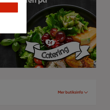
Matkällaren på
rikslust
ställ här
Mer butiksinfo