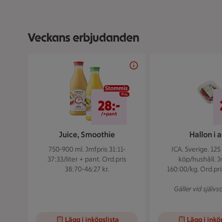
Veckans erbjudanden
Bildspel med 5 bilder.
28 kr + pant
28:-
/+pant
Juice, Smoothie
Hallon i 
750-900 ml.
Jmfpris 31:11-
ICA. Sverige. 125
37:33/liter + pant. Ord.pris
köp/hushåll. J
38:70-46:27 kr.
160:00/kg. Ord.pris
Gäller vid självs
Lägg i inköpslista
Lägg i inkö