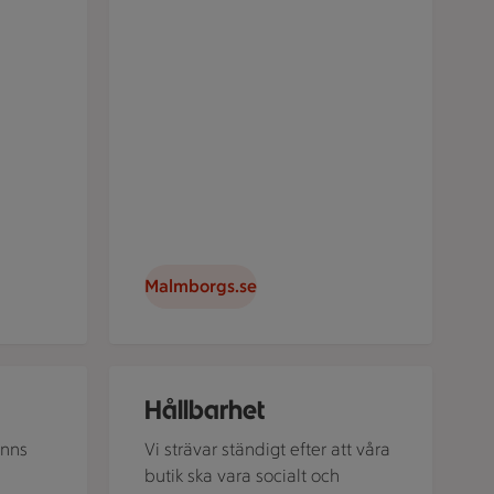
Malmborgs.se
tar och tillbehör serveras på ett bord.
En skål innehåller en sallad med grönsaker och 
Hållbarhet
inns
Vi strävar ständigt efter att våra
h
butik ska vara socialt och