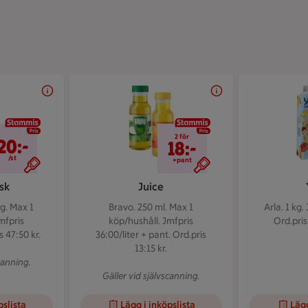
20 kr/st
2 för 18 kr
2 för
20:-
18:-
/st
+pant
ask
Juice
 g.
Max 1
Bravo. 250 ml.
Max 1
Arla. 1 kg.
mfpris
köp/hushåll. Jmfpris
Ord.pris
 47:50 kr.
36:00/liter + pant. Ord.pris
13:15 kr.
canning.
Gäller vid självscanning.
pslista
Lägg i inköpslista
Lägg