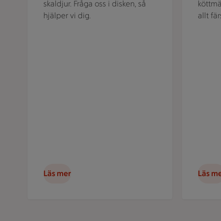
skaldjur. Fråga oss i disken, så
köttmä
hjälper vi dig.
allt fä
Läs mer
Läs m