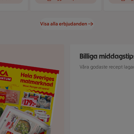
Visa alla erbjudanden
Skål med rostad grönsaksblan
Billiga middagstip
Våra godaste recept laga