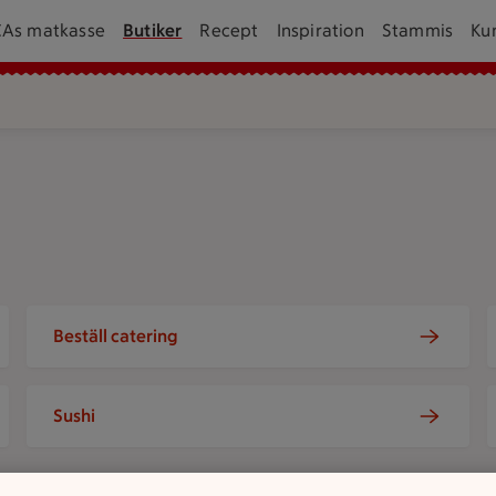
CAs matkasse
Butiker
Recept
Inspiration
Stammis
Ku
ogo
Beställ catering
Sushi