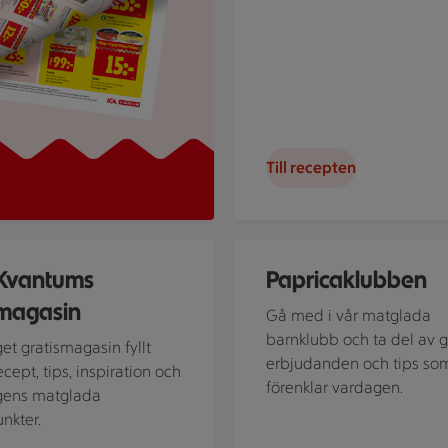
Till recepten
itter vid ett dukat bord och tar en tugga av en sallad med glas 
Paprica-klubben. Grönis, Guli
Kvantums
Papricaklubben
magasin
Gå med i vår matglada
barnklubb och ta del av 
get gratismagasin fyllt
erbjudanden och tips so
cept, tips, inspiration och
förenklar vardagen.
gens matglada
nkter.