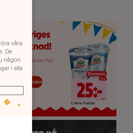
insa 20 kronor styck, Creme fraiche 25 kronor styck.
Hela Sveriges
göra våra
matmarknad!
e. De
du någon
andla för hela veckan hos
gar i alla
s.
eckans erbjudanden
n tallrik med sallad, kött, frukt och grönsaker visas bredvid e