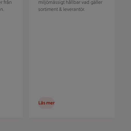
r från
miljömässigt hållbar vad gäller
n.
sortiment & leverantör.
Läs mer