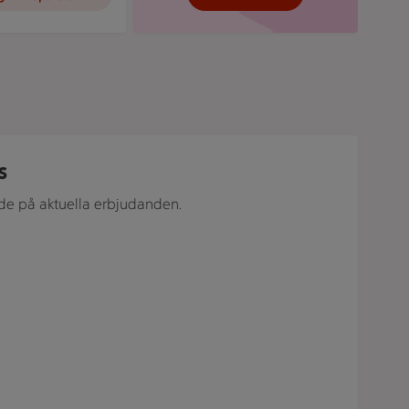
dning, bricka med ugnsrostad potatis och två små skålar med
s
de på aktuella erbjudanden.