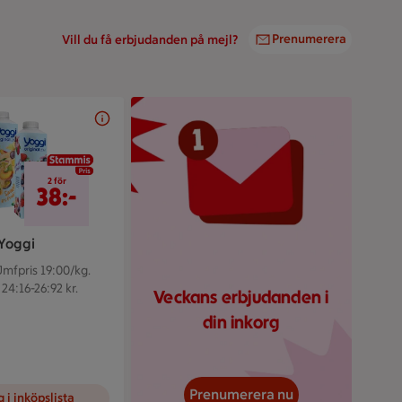
Prenumerera
Vill du få erbjudanden på mejl?
Veckomailsymbol mot r
2 för 38 kr
2 för
38:-
Yoggi
Jmfpris 19:00/kg.
 24:16-26:92 kr.
Veckans erbjudanden i
din inkorg
Prenumerera nu
 i inköpslista