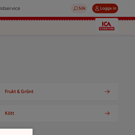
ndservice
Sök
Logga in
Frukt & Grönt
Kött