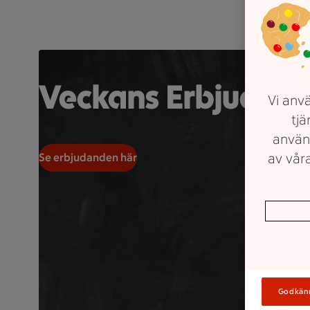
En mobiltelefon visar bilder av olika livsmedel bredvi
Veckans Erbjudan
Vi anvä
tjä
använ
av våra
Se erbjudanden här
Godkän