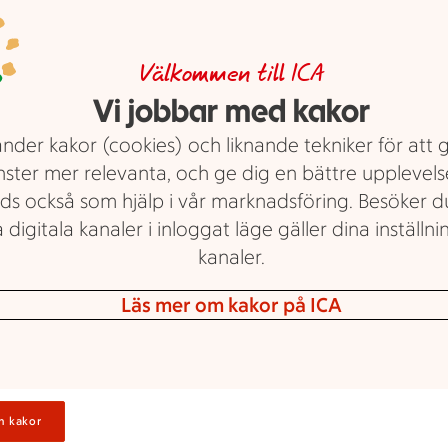
Visa fler
Välkommen till ICA
d ett hjärta med bokstaven M.
P
Vi jobbar med kakor
den
nder kakor (cookies) och liknande tekniker för att 
nster mer relevanta, och ge dig en bättre upplevels
ds också som hjälp i vår marknadsföring. Besöker 
H
 digitala kanaler i inloggat läge gäller dina inställnin
os
kanaler.
V
Läs mer om kakor på ICA
E
n kakor