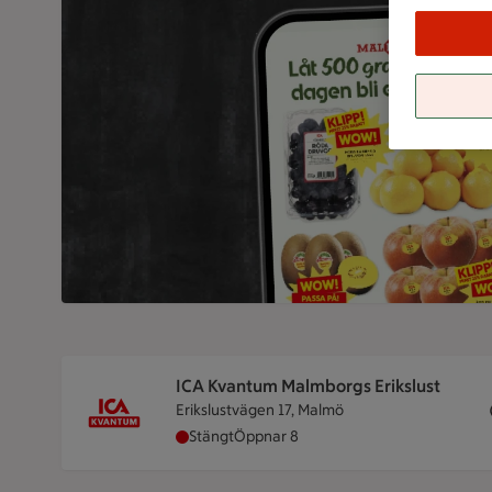
ICA Kvantum Malmborgs Erikslust
Erikslustvägen 17, Malmö
ICA Kvantum Malmborgs Erikslust har st
Stängt
Öppnar 8