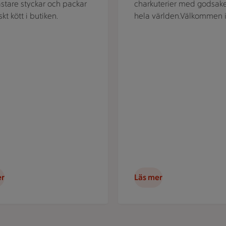
stare styckar och packar
charkuterier med godsake
rskt kött i butiken.
hela världen.Välkommen i
er
Läs mer