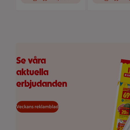
Visar bild 1 av 5
Veckans reklamblad
Se våra
aktuella
erbjudanden
Veckans reklamblad