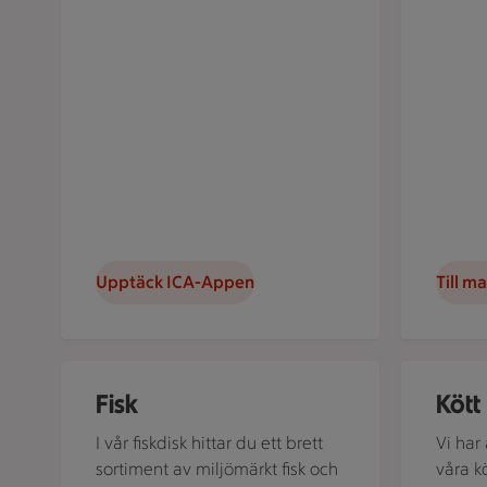
Upptäck ICA-Appen
Till m
En skål med kokta kräftor serveras tillsammans med pa
En rå kött
Fisk
Kött
I vår fiskdisk hittar du ett brett
Vi har 
sortiment av miljömärkt fisk och
våra k