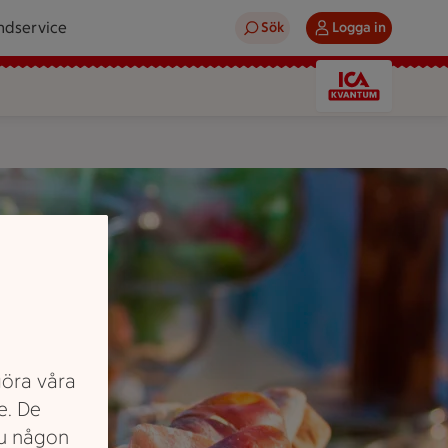
ndservice
Sök
Logga in
eller sylt.
göra våra
e. De
du någon