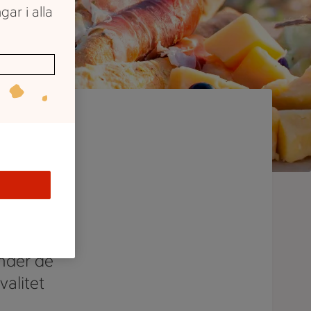
gar i alla
ent av
änder de
valitet