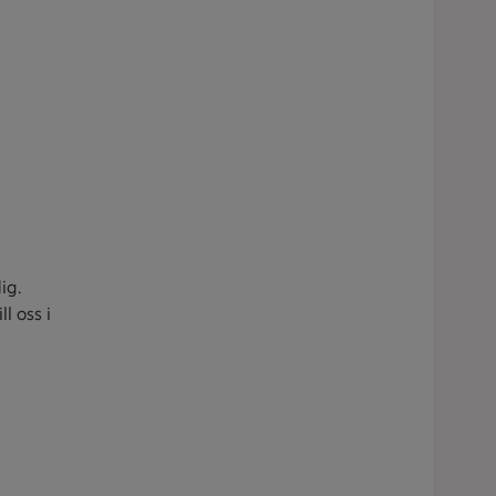
ig.
l oss i