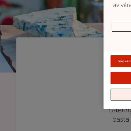
av våra
Godkän
Vår d
caterin
bästa 