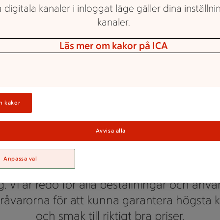
 digitala kanaler i inloggat läge gäller dina inställnin
kanaler.
Läs mer om kakor på ICA
ICA Kvantum
n kakor
Catering
Avvisa alla
Anpassa val
elikatessavdelning erbjuder ett stort sortim
g. Vi är redo för alla beställningar och anv
råvarorna för att kunna garantera högsta k
och smak till riktigt bra priser.