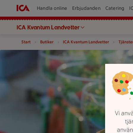
Handla online
Erbjudanden
Catering
I
ICA Kvantum Landvetter
Start
Butiker
ICA Kvantum Landvetter
Tjänste
En uppdukning med sallader i glas, en ostbricka med charkute
Vi anvä
tjä
använ