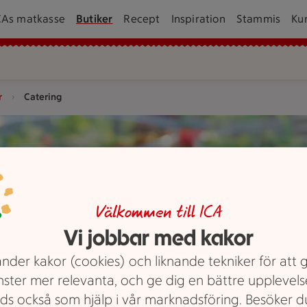
CAs matkasse
Butiker
Recept
Inspiration
Stammis
Ku
r
Catering
rier och bröd, samt en burk med något som ser ut som honung 
Välkommen till ICA
Vi jobbar med kakor
nder kakor (cookies) och liknande tekniker för att 
nster mer relevanta, och ge dig en bättre upplevels
ds också som hjälp i vår marknadsföring. Besöker 