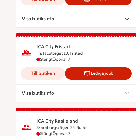
Visa butiksinfo
ICA City Fristad
Fristadstorget 10, Fristad
ICA City Fristad har stängt, öppnar klockan 7
Stängt
Öppnar 7
Till butiken
Lediga jobb
Visa butiksinfo
ICA City Knalleland
Skaraborgsvägen 25, Borås
ICA City Knalleland har stängt, öppnar klocka
Stängt
Öppnar 7