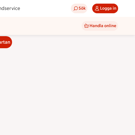
ndservice
Sök
Logga in
Handla online
artan