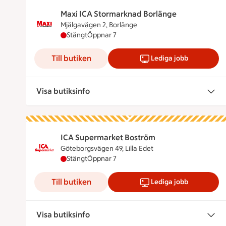
Maxi ICA Stormarknad Borlänge
Mjälgavägen 2, Borlänge
Maxi ICA Stormarknad Borlänge har stängt, ö
Stängt
Öppnar 7
Till butiken
Lediga jobb
Visa butiksinfo
ICA Supermarket Boström
Göteborgsvägen 49, Lilla Edet
ICA Supermarket Boström har stängt, öppnar
Stängt
Öppnar 7
Till butiken
Lediga jobb
Visa butiksinfo