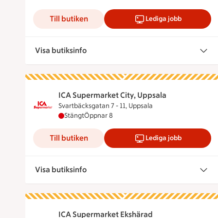
Till butiken
Lediga jobb
Visa butiksinfo
ICA Supermarket City, Uppsala
Svartbäcksgatan 7 - 11, Uppsala
ICA Supermarket City, Uppsala har stängt, ö
Stängt
Öppnar 8
Till butiken
Lediga jobb
Visa butiksinfo
ICA Supermarket Ekshärad