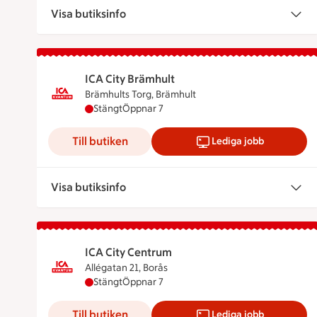
Visa butiksinfo
ICA City Brämhult
Brämhults Torg, Brämhult
ICA City Brämhult har stängt, öppnar klockan
Stängt
Öppnar 7
Till butiken
Lediga jobb
Visa butiksinfo
ICA City Centrum
Allégatan 21, Borås
ICA City Centrum har stängt, öppnar klockan 
Stängt
Öppnar 7
Till butiken
Lediga jobb