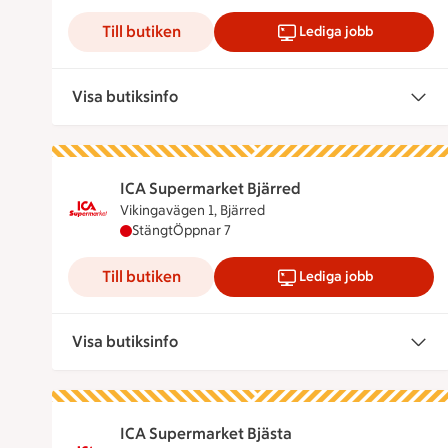
Till butiken
Lediga jobb
Visa butiksinfo
ICA Supermarket Bjärred
Vikingavägen 1, Bjärred
ICA Supermarket Bjärred har stängt, öppnar 
Stängt
Öppnar 7
Till butiken
Lediga jobb
Visa butiksinfo
ICA Supermarket Bjästa