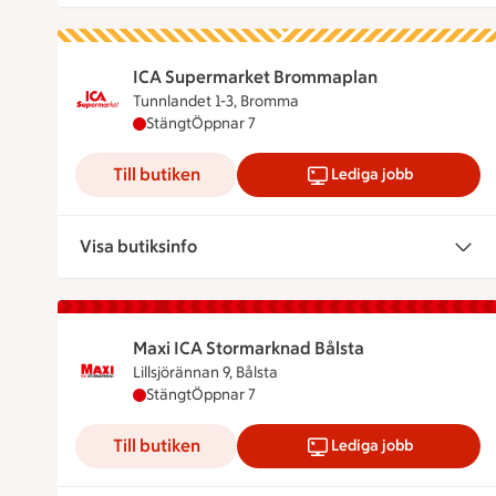
ICA Supermarket Brommaplan
Tunnlandet 1-3, Bromma
ICA Supermarket Brommaplan har stängt, öp
Stängt
Öppnar 7
Till butiken
Lediga jobb
Visa butiksinfo
Maxi ICA Stormarknad Bålsta
Lillsjörännan 9, Bålsta
Maxi ICA Stormarknad Bålsta har stängt, öpp
Stängt
Öppnar 7
Till butiken
Lediga jobb