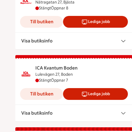
Nätragatan 27, Bjästa
ICA Supermarket Bjästa har stängt, öppnar k
Stängt
Öppnar 8
Till butiken
Lediga jobb
Visa butiksinfo
ICA Kvantum Boden
Lulevägen 27, Boden
ICA Kvantum Boden har stängt, öppnar klock
Stängt
Öppnar 7
Till butiken
Lediga jobb
Visa butiksinfo