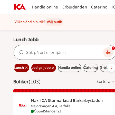
Handla online
Erbjudanden
Catering
I
Vilken är din butik?
Välj butik
Lunch Jobb
Sök på ort eller tjänst
2
Lunch
Lediga jobb
Handla online
Catering
Erbjuda
Butiker
Visar 103 stycken
(103)
Sortera
Maxi ICA Stormarknad Barkarbystaden
Majorsvägen 4 A, Järfälla
Maxi ICA Stormarknad Barkarbystaden är öpp
Öppet
Stänger 23