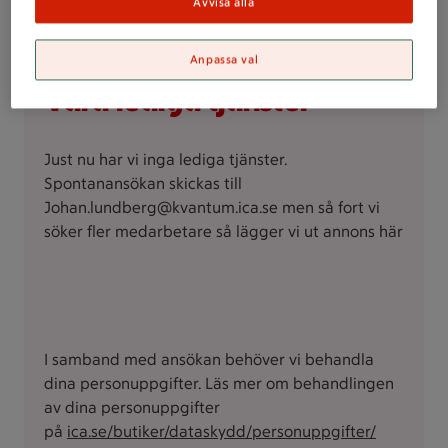
Avvisa alla
ska du bli en av oss!
Anpassa val
Våra lediga tjänster
Just nu har vi inga lediga tjänster.
Spontanansökan skickas till
Johan.lundberg@kvantum.ica.se men så fort vi
söker fler medarbetare så lägger vi ut annons här
I samband med ansökan behöver vi behandla
dina personuppgifter. Läs mer om behandlingen
av dina personuppgifter
på
ica.se/butiker/dataskydd/personuppgifter/