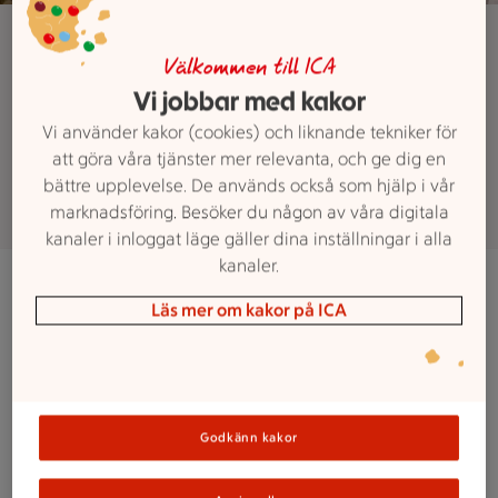
Jobba hos oss
Jobba hos ICA
Välkommen till ICA
Vi jobbar med kakor
Kvantum Ersboda
Vi använder kakor (cookies) och liknande tekniker för
att göra våra tjänster mer relevanta, och ge dig en
bättre upplevelse. De används också som hjälp i vår
marknadsföring. Besöker du någon av våra digitala
kanaler i inloggat läge gäller dina inställningar i alla
kanaler.
Det finns flera olika tjänster hos oss på ICA Kvantum
Läs mer om kakor på ICA
Ersboda. Oavsett om du jobbar i kassan, plockar upp
varor eller producerar smörgåstårtor är du vårt ansikte
utåt. Det är dig kunderna träffar och kan prata med. Vi
som jobbar här är färskvaruchefer, matcoacher och
experter på ekonomi! Så, älskar du mat, har en känsla
Godkänn kakor
för service, är engagerad och intresserad av att
utveckla både dig själv, dina kollegor och en butik? Då