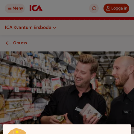
Meny
Logga in
ICA Kvantum Ersboda
Om oss
Två personer tittar på produkter på hyllor i en butik.