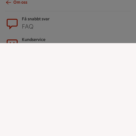
Om oss
Sidfot
Få snabbt svar
FAQ
Kundservice
Kontakta oss
Massa erbjudanden
Bli stammis på ICA
ICAs inspirationsmejl
Prenumerera
Handla
Handla online
ICAs matkasse
Catering