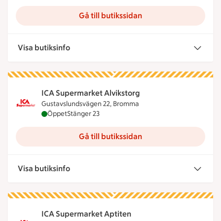
Gå till butikssidan
Visa butiksinfo
ICA Supermarket Alvikstorg
Gustavslundsvägen 22, Bromma
ICA Supermarket Alvikstorg är öppen nu, stänger 
Öppet
Stänger 23
Gå till butikssidan
Visa butiksinfo
ICA Supermarket Aptiten