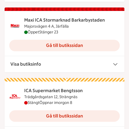
Maxi ICA Stormarknad Barkarbystaden
Majorsvägen 4 A, Järfälla
Maxi ICA Stormarknad Barkarbystaden är öppen nu
Öppet
Stänger 23
Gå till butikssidan
Visa butiksinfo
ICA Supermarket Bengtsson
Trädgårdsgatan 12, Strängnäs
ICA Supermarket Bengtsson har stängt idag, öppn
Stängt
Öppnar imorgon 8
Gå till butikssidan