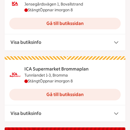
Jensegårdsvägen 1, Bovallstrand
ICA Nära Bovallstrand har stängt idag, öppnar im
Stängt
Öppnar imorgon 8
Gå till butikssidan
Visa butiksinfo
ICA Supermarket Brommaplan
Tunnlandet 1-3, Bromma
ICA Supermarket Brommaplan har stängt idag, öp
Stängt
Öppnar imorgon 8
Gå till butikssidan
Visa butiksinfo