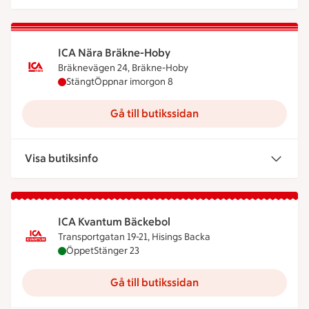
ICA Nära Bräkne-Hoby
Bräknevägen 24, Bräkne-Hoby
ICA Nära Bräkne-Hoby har stängt idag, öppnar im
Stängt
Öppnar imorgon 8
Gå till butikssidan
Visa butiksinfo
ICA Kvantum Bäckebol
Transportgatan 19-21, Hisings Backa
ICA Kvantum Bäckebol är öppen nu, stänger klock
Öppet
Stänger 23
Gå till butikssidan