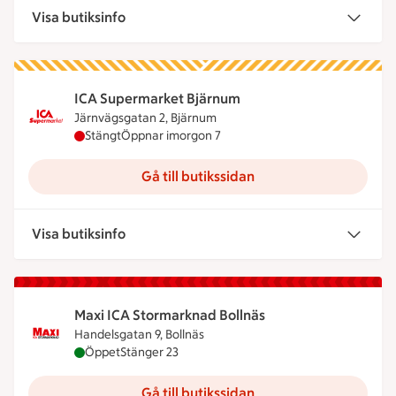
Visa butiksinfo
ICA Supermarket Bjärnum
Järnvägsgatan 2, Bjärnum
ICA Supermarket Bjärnum har stängt idag, öppnar
Stängt
Öppnar imorgon 7
Gå till butikssidan
Visa butiksinfo
Maxi ICA Stormarknad Bollnäs
Handelsgatan 9, Bollnäs
Maxi ICA Stormarknad Bollnäs är öppen nu, stänge
Öppet
Stänger 23
Gå till butikssidan