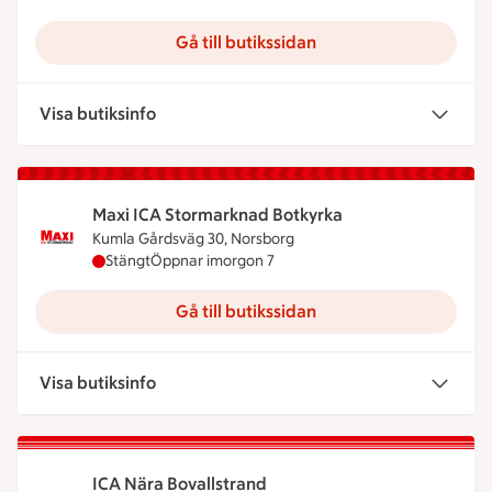
Gå till butikssidan
Visa butiksinfo
Maxi ICA Stormarknad Botkyrka
Kumla Gårdsväg 30, Norsborg
Maxi ICA Stormarknad Botkyrka har stängt idag, 
Stängt
Öppnar imorgon 7
Gå till butikssidan
Visa butiksinfo
ICA Nära Bovallstrand