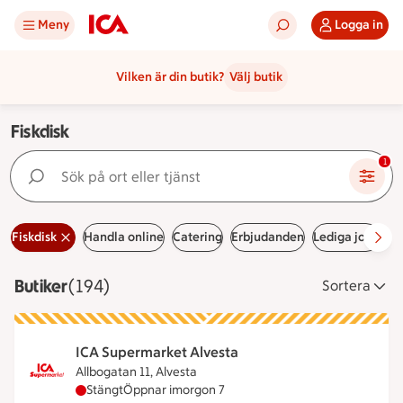
Meny
Logga in
Vilken är din butik?
Välj butik
Fiskdisk
Sök på ort eller tjänst
1
Fiskdisk
Handla online
Catering
Erbjudanden
Lediga jobb
Ha
Butiker
Visar 194 stycken
(194)
Sortera
ICA Supermarket Alvesta
Allbogatan 11, Alvesta
ICA Supermarket Alvesta har stängt idag, öppnar
Stängt
Öppnar imorgon 7