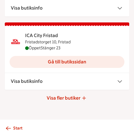
Visa butiksinfo
ICA City Fristad
Fristadstorget 10, Fristad
ICA City Fristad är öppen nu, stänger klockan 23
Öppet
Stänger 23
Gå till butikssidan
Visa butiksinfo
Visa fler butiker
Start