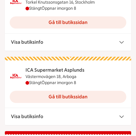
Torkel Knutssonsgatan 16, Stockholm
ICA Supermarket Aptiten har stängt idag, öppnar
Stängt
Öppnar imorgon 8
Gå till butikssidan
Visa butiksinfo
ICA Supermarket Asplunds
Västermovägen 18, Arboga
ICA Supermarket Asplunds har stängt idag, öppna
Stängt
Öppnar imorgon 8
Gå till butikssidan
Visa butiksinfo