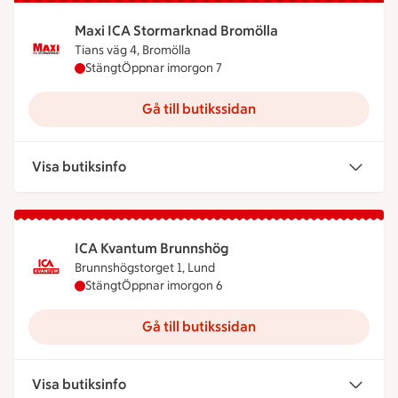
Maxi ICA Stormarknad Bromölla
Tians väg 4, Bromölla
Maxi ICA Stormarknad Bromölla har stängt idag, 
Stängt
Öppnar imorgon 7
Gå till butikssidan
Visa butiksinfo
ICA Kvantum Brunnshög
Brunnshögstorget 1, Lund
ICA Kvantum Brunnshög har stängt idag, öppnar 
Stängt
Öppnar imorgon 6
Gå till butikssidan
Visa butiksinfo