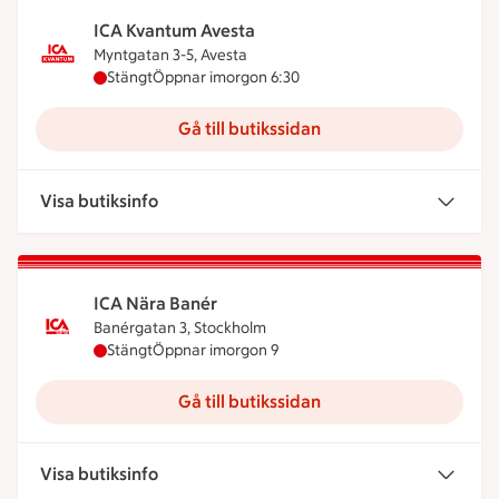
ICA Kvantum Avesta
Myntgatan 3-5, Avesta
ICA Kvantum Avesta har stängt idag, öppnar imor
Stängt
Öppnar imorgon 6:30
Gå till butikssidan
Visa butiksinfo
ICA Nära Banér
Banérgatan 3, Stockholm
ICA Nära Banér har stängt idag, öppnar imorgon 
Stängt
Öppnar imorgon 9
Gå till butikssidan
Visa butiksinfo