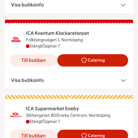
Visa butiksinfo
ICA Kvantum Klockaretorpet
Folkborgsvägen 1, Norrköping
ICA Kvantum Klockaretorpet har stängt, öppnar kl
Stängt
Öppnar 7
Till butiken
Catering
Visa butiksinfo
ICA Supermarket Eneby
Slåttergatan 80/Eneby Centrum, Norrköping
ICA Supermarket Eneby har stängt, öppnar klocka
Stängt
Öppnar 7
Till butiken
Catering