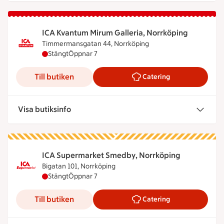
ICA Kvantum Mirum Galleria, Norrköping
Timmermansgatan 44, Norrköping
ICA Kvantum Mirum Galleria, Norrköping har stäng
Stängt
Öppnar 7
Till butiken
Catering
Visa butiksinfo
ICA Supermarket Smedby, Norrköping
Bigatan 101, Norrköping
ICA Supermarket Smedby, Norrköping har stängt,
Stängt
Öppnar 7
Till butiken
Catering