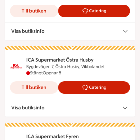
Till butiken
Catering
Visa butiksinfo
ICA Supermarket Östra Husby
Bygdevägen 7, Östra Husby, Vikbolandet
ICA Supermarket Östra Husby har stängt, öppnar 
Stängt
Öppnar 8
Till butiken
Catering
Visa butiksinfo
ICA Supermarket Fyren