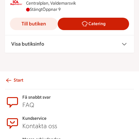
Centralplan, Valdemarsvik
ICA Supermarket Fyren har stängt, öppnar klocka
Stängt
Öppnar 9
Till butiken
Catering
Visa butiksinfo
Start
Sidfot
Få snabbt svar
FAQ
Kundservice
Kontakta oss