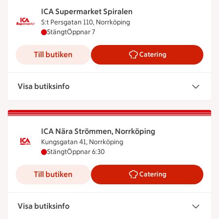
ICA Supermarket Spiralen
S:t Persgatan 110, Norrköping
ICA Supermarket Spiralen har stängt, öppnar kloc
Stängt
Öppnar 7
Till butiken
Catering
Visa butiksinfo
ICA Nära Strömmen, Norrköping
Kungsgatan 41, Norrköping
ICA Nära Strömmen, Norrköping har stängt, öppna
Stängt
Öppnar 6:30
Till butiken
Catering
Visa butiksinfo