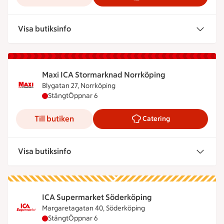
Visa butiksinfo
Maxi ICA Stormarknad Norrköping
Blygatan 27, Norrköping
Maxi ICA Stormarknad Norrköping har stängt, öpp
Stängt
Öppnar 6
Till butiken
Catering
Visa butiksinfo
ICA Supermarket Söderköping
Margaretagatan 40, Söderköping
ICA Supermarket Söderköping har stängt, öppnar 
Stängt
Öppnar 6