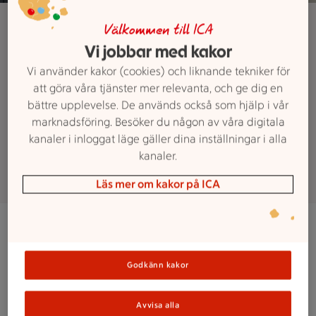
Maxi ICA Stormarknad Norrköping
Välkommen till ICA
Jobba hos Maxi
Vi jobbar med kakor
Vi använder kakor (cookies) och liknande tekniker för
ICA Stormarknad
att göra våra tjänster mer relevanta, och ge dig en
bättre upplevelse. De används också som hjälp i vår
Norrköping
marknadsföring. Besöker du någon av våra digitala
kanaler i inloggat läge gäller dina inställningar i alla
kanaler.
Läs mer om kakor på ICA
Jobba på Maxi
Godkänn kakor
På Maxi har vi våra kunder i fokus – vi inspirerar,
hjälper och ser till så att vi alltid kan erbjuda ett gott
Avvisa alla
och brett sortiment. Varje roll är lika viktig, och