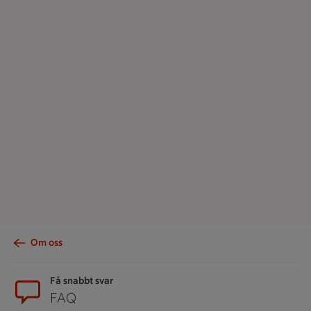
Om oss
Sidfot
Få snabbt svar
FAQ