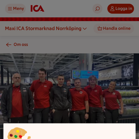
Meny
Logga in
Maxi ICA Stormarknad Norrköping
Handla online
Om oss
En grupp personer står i en butik med hyllor och skyltar i ba