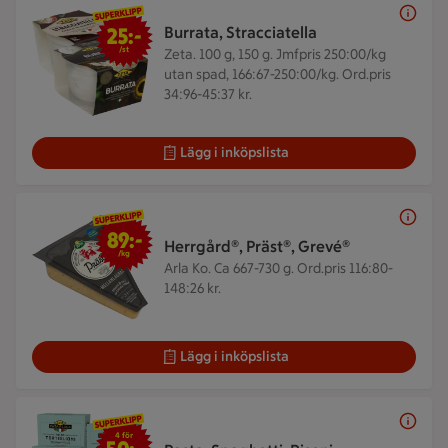
25 kr/st
25:-
Burrata, Stracciatella
/st
Zeta. 100 g, 150 g.
Jmfpris 250:00/kg
utan spad, 166:67-250:00/kg. Ord.pris
34:96-45:37 kr.
Lägg i inköpslista
89 kr/kg
89:-
Herrgård®, Präst®, Grevé®
/kg
Arla Ko. Ca 667-730 g.
Ord.pris 116:80-
148:26 kr.
Lägg i inköpslista
4 för 50 kr
4 för