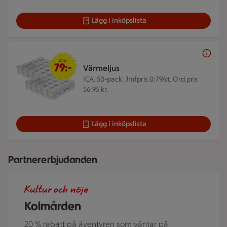
Lägg i inköpslista
2 för 79 kr
2 för
79:-
Värmeljus
ICA. 50-pack.
Jmfpris 0:79/st. Ord.pris
56:95 kr.
Lägg i inköpslista
Partnererbjudanden
Bamse och Lille Skutt på kolmården träffar en familj.
Kultur och nöje
Kolmården
20 % rabatt på äventyren som väntar på