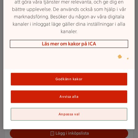
att göra våra tjänster mer relevanta, och ge dig en
Veckans reklamfilm
bättre upplevelse. De används också som hjälp i vår
marknadsföring. Besöker du någon av våra digitala
kanaler i inloggat läge gäller dina inställningar i alla
2 för 38 kr
kanaler.
2 för
38:-
Smörgåsmat
Läs mer om kakor på ICA
Pärsons. 90-160 g.
Jmfpris 118:75-
211:11/kg. Ord.pris 23:37-31:18 kr.
Lägg i inköpslista
Godkänn kakor
2 för 65 kr
2 för
Avvisa alla
65:-
Enportionsrätter
Dafgård. 350-420 g.
Jmfpris 77:38-
92:86/kg. Ord.pris 40:64-42:54 kr.
Anpassa val
Lägg i inköpslista