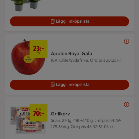
Lägg i inköpslista
23 kr/kg
23:-
Äpplen Royal Gala
/kg
ICA. Chile/Sydafrika.
Ord.pris 28:25 kr.
Lägg i inköpslista
2 för 70 kr
2 för
70:-
Grillkorv
Scan. 270g, 480-640 g.
Jmfpris 54:69-
129:63/kg. Ord.pris 45:37-51:05 kr.