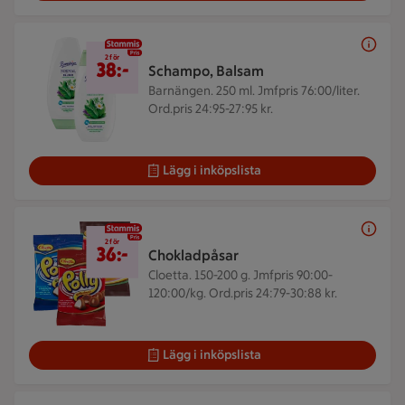
2 för 38 kr
2 för
38:-
Schampo, Balsam
Barnängen. 250 ml.
Jmfpris 76:00/liter.
Ord.pris 24:95-27:95 kr.
Lägg i inköpslista
2 för 36 kr
2 för
36:-
Chokladpåsar
Cloetta. 150-200 g.
Jmfpris 90:00-
120:00/kg. Ord.pris 24:79-30:88 kr.
Lägg i inköpslista