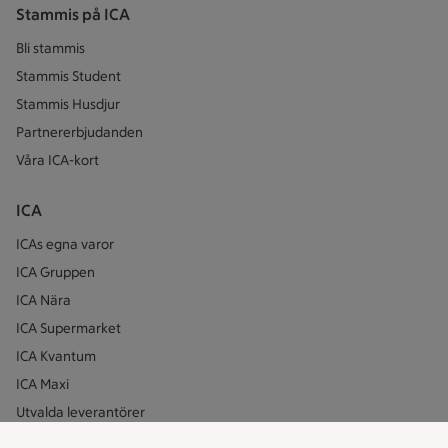
Stammis på ICA
Bli stammis
Stammis Student
Stammis Husdjur
Partnererbjudanden
Våra ICA-kort
ICA
ICAs egna varor
ICA Gruppen
ICA Nära
ICA Supermarket
ICA Kvantum
ICA Maxi
Utvalda leverantörer
Annonsera