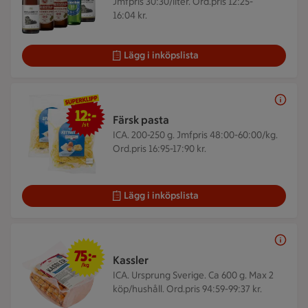
Jmfpris 30:30/liter. Ord.pris 12:25-
16:04 kr.
Lägg i inköpslista
12 kr/st
12:-
Färsk pasta
/st
ICA. 200-250 g.
Jmfpris 48:00-60:00/kg.
Ord.pris 16:95-17:90 kr.
Lägg i inköpslista
75 kr/kg
75:-
Kassler
/kg
ICA. Ursprung Sverige. Ca 600 g.
Max 2
köp/hushåll. Ord.pris 94:59-99:37 kr.