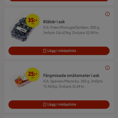
35 kr/st
35:-
Blåbär i ask
/st
ICA. Polen/Portugal/Serbien. 300 g.
Jmfpris 116:67/kg. Ord.pris 52:89 kr.
Lägg i inköpslista
25 kr/st
25:-
Färgmixade småtomater i ask
/st
ICA. Spanien/Marocko. 350 g.
Jmfpris
71:43/kg. Ord.pris 31:69 kr.
Lägg i inköpslista