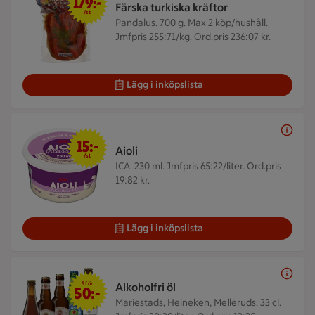
179:-
Färska turkiska kräftor
/st
Pandalus. 700 g.
Max 2 köp/hushåll.
Jmfpris 255:71/kg. Ord.pris 236:07 kr.
Lägg i inköpslista
15 kr/st
15:-
Aioli
/st
ICA. 230 ml.
Jmfpris 65:22/liter. Ord.pris
19:82 kr.
Lägg i inköpslista
5 för 50 kr
5 för
Alkoholfri öl
50:-
Mariestads, Heineken, Melleruds. 33 cl.