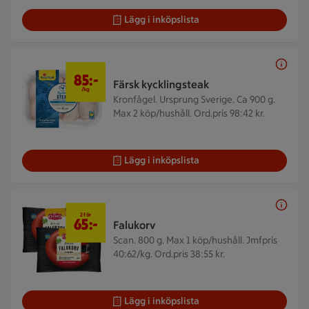
Lägg i inköpslista
85 kr/kg
85:-
Färsk kycklingsteak
/kg
Kronfågel. Ursprung Sverige. Ca 900 g.
Max 2 köp/hushåll. Ord.pris 98:42 kr.
Lägg i inköpslista
2 för 65 kr
2 för
65:-
Falukorv
Scan. 800 g.
Max 1 köp/hushåll. Jmfpris
40:62/kg. Ord.pris 38:55 kr.
Lägg i inköpslista