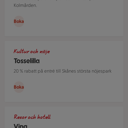
Kolmården.
Boka
Barn som leker i vatten, vattenrutchkanor och karuseller. Ko
Kultur och nöje
Tosselilla
20 % rabatt på entré till Skånes största nöjespark
Boka
Ett par njuter i ett soligt hav. De är lediga, solen skiner
Resor och hotell
Ving