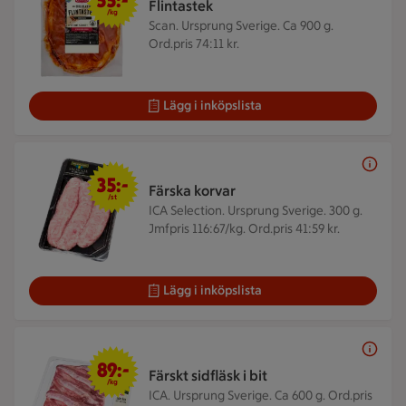
55:-
Flintastek
/kg
Scan. Ursprung Sverige. Ca 900 g.
Ord.pris 74:11 kr.
Lägg i inköpslista
35 kr/st
35:-
Färska korvar
/st
ICA Selection. Ursprung Sverige. 300 g.
Jmfpris 116:67/kg. Ord.pris 41:59 kr.
Lägg i inköpslista
89 kr/kg
89:-
Färskt sidfläsk i bit
/kg
ICA. Ursprung Sverige. Ca 600 g.
Ord.pris