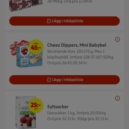
28:99/kg. Ord.pris 11:09 kr.
Lägg i inköpslista
2 för 45 kr
2 för
Cheez Dippers, Mini Babybel
45:-
Skrattande Kon. 120-175 g.
Max 1
köp/hushåll. Jmfpris 128:57-187:50/kg.
Ord.pris 26:45-28:34 kr.
Lägg i inköpslista
25 kr/st
25:-
Syltsocker
/st
Dansukker. 1 kg.
Jmfpris 25:00/kg.
Ord.pris 32:13 kr. 30dgr.pris 32:13 kr.