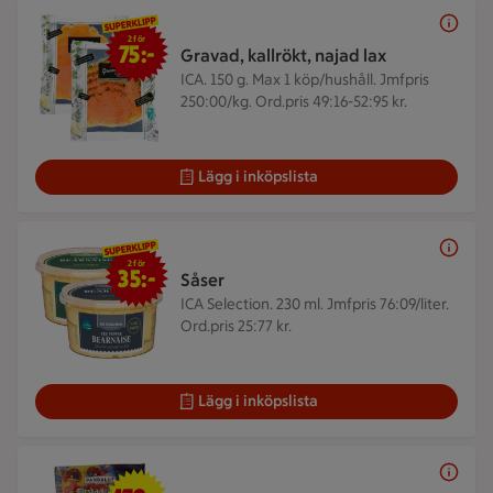
2 för 75 kr
2 för
75:-
Gravad, kallrökt, najad lax
ICA. 150 g.
Max 1 köp/hushåll. Jmfpris
250:00/kg. Ord.pris 49:16-52:95 kr.
Lägg i inköpslista
2 för 35 kr
2 för
35:-
Såser
ICA Selection. 230 ml.
Jmfpris 76:09/liter.
Ord.pris 25:77 kr.
Lägg i inköpslista
179 kr/st