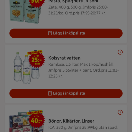
50:-
Pasta, Spaghetti, Risoni
Zeta. 400 g, 500 g.
Jmfpris 25:00-
31:25/kg. Ord.pris 17:93-20:77 kr.
Lägg i inköpslista
3 för 25 kr
3 för
Kolsyrat vatten
25:-
Ramlösa. 1,5 liter.
Max 1 köp/hushåll.
+pant
Jmfpris 5:56/liter + pant. Ord.pris 11:83-
12:25 kr.
Lägg i inköpslista
6 för 40 kr
6 för
40:-
Bönor, Kikärtor, Linser
ICA. 380 g.
Jmfpris 28:99/kg utan spad,