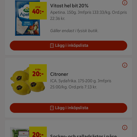
2 för 40 kr
Vitost hel bit 20%
2 för
40:-
Apetina. 150g.
Jmfpris 133:33/kg. Ord.pris
22:36 kr.
Gäller endast i fysisk butik.
Lägg i inköpslista
4 för 20 kr
4 för
20:-
Citroner
ICA. Sydafrika. 175-200 g.
Jmfpris
25:00/kg. Ord.pris 7:13 kr.
Lägg i inköpslista
20 kr/st
20:-
Socker- och salladsärtor i påse