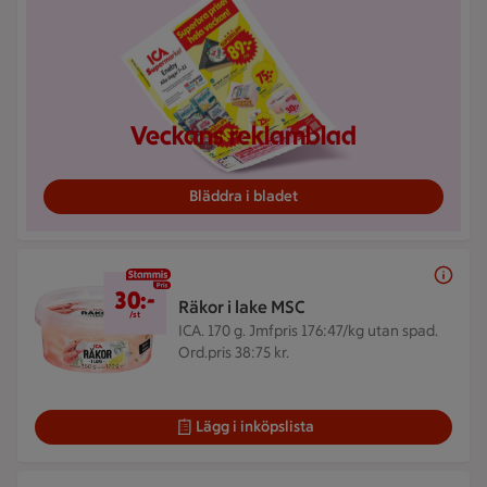
Veckans reklamblad
Bläddra i bladet
30 kr/st
30:-
Räkor i lake MSC
/st
ICA. 170 g.
Jmfpris 176:47/kg utan spad.
Ord.pris 38:75 kr.
Lägg i inköpslista