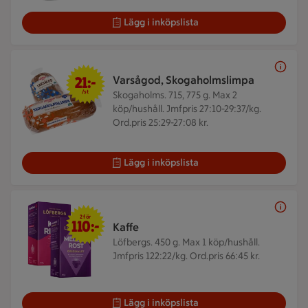
Lägg i inköpslista
21 kr/st
21:-
Varsågod, Skogaholmslimpa
/st
Skogaholms. 715, 775 g.
Max 2
köp/hushåll. Jmfpris 27:10-29:37/kg.
Ord.pris 25:29-27:08 kr.
Lägg i inköpslista
2 för 110 kr
2 för
110:-
Kaffe
Löfbergs. 450 g.
Max 1 köp/hushåll.
Jmfpris 122:22/kg. Ord.pris 66:45 kr.
Lägg i inköpslista