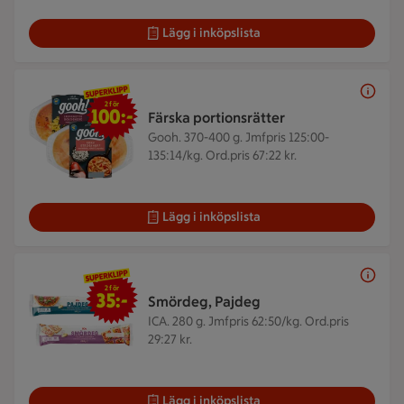
Lägg i inköpslista
2 för 100 kr
2 för
100:-
Färska portionsrätter
Gooh. 370-400 g.
Jmfpris 125:00-
135:14/kg. Ord.pris 67:22 kr.
Lägg i inköpslista
2 för 35 kr
2 för
35:-
Smördeg, Pajdeg
ICA. 280 g.
Jmfpris 62:50/kg. Ord.pris
29:27 kr.
Lägg i inköpslista