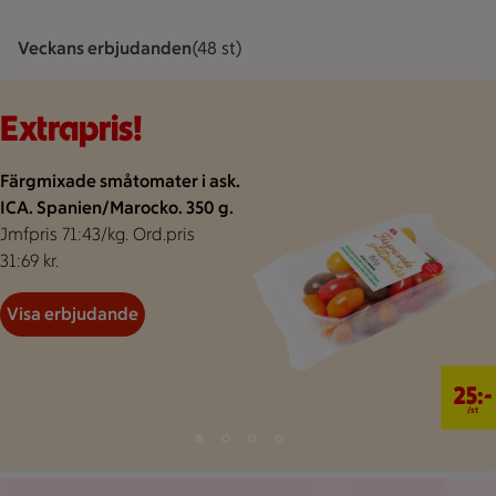
Veckans erbjudanden
Visar 48 st stycken
(48 st)
Bakgrund för extrapris
Visar 48 erbjudanden
Bildspel med 4 bilder.
Extrapris!
Färgmixade småtomater i ask.
ICA. Spanien/Marocko. 350 g.
Jmfpris 71:43/kg. Ord.pris
31:69 kr.
Visa erbjudande
25 kr/st
25:-
/st
Bild 1 av 4
Bild 2 av 4
Bild 3 av 4
Bild 4 av 4
Visar bild 1 av 4