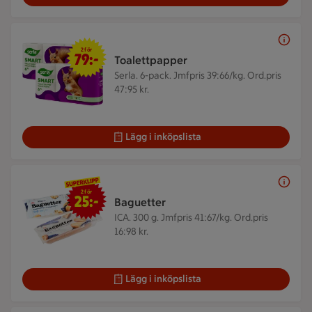
2 för 79 kr
2 för
79:-
Toalettpapper
Serla. 6-pack.
Jmfpris 39:66/kg. Ord.pris
47:95 kr.
Lägg i inköpslista
2 för 25 kr
2 för
25:-
Baguetter
ICA. 300 g.
Jmfpris 41:67/kg. Ord.pris
16:98 kr.
Lägg i inköpslista