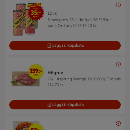
4 för 35 kr
4 för
35:-
Läsk
+pant
Schweppes. 33 cl.
Jmfpris 26:52/liter +
pant. Ord.pris 13:15-13:20 kr.
Lägg i inköpslista
159 kr/kg
159:-
Högrev
/kg
ICA. Ursprung Sverige. Ca 1100 g.
Ord.pris
214:73 kr.
Lägg i inköpslista
55 kr/kg