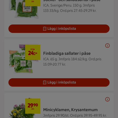
/st
ICA. Sverige/Peru. 150 g.
Jmfpris
133:33/kg. Ord.pris 27:45-29:29 kr.
Lägg i inköpslista
2 för 24 kr
2 för
24:-
Finbladiga sallater i påse
ICA. 65 g.
Jmfpris 184:62/kg. Ord.pris
15:09-20:77 kr.
Lägg i inköpslista
29,90 kr/st
29
90
Minicyklamen, Krysantemum
/st
Jmfpris 29:90/st. Ord.pris 39:95-49:95 kr.