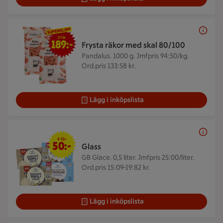
2 för 189 kr
2 för
189:-
Frysta räkor med skal 80/100
Pandalus. 1000 g.
Jmfpris 94:50/kg.
Ord.pris 133:58 kr.
Lägg i inköpslista
4 för 50 kr
4 för
50:-
Glass
GB Glace. 0,5 liter.
Jmfpris 25:00/liter.
Ord.pris 15:09-19:82 kr.
Lägg i inköpslista