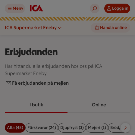
Meny
Logga in
ICA Supermarket Eneby
Handla online
Erbjudanden
Här hittar du alla erbjudanden hos oss på ICA
Supermarket Eneby.
Få erbjudanden på mejlen
I butik
Online
Alla (48)
Färskvaror (24)
Djupfryst (3)
Mejeri (1)
Bröd, kex & b
Filter för erbjudanden