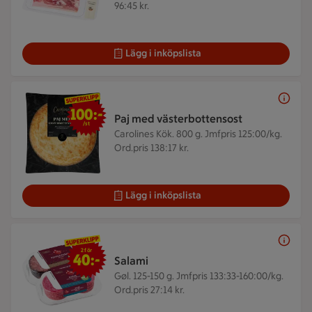
96:45 kr.
Lägg i inköpslista
100 kr/st
100:-
Paj med västerbottensost
/st
Carolines Kök. 800 g.
Jmfpris 125:00/kg.
Ord.pris 138:17 kr.
Lägg i inköpslista
2 för 40 kr
2 för
40:-
Salami
Gøl. 125-150 g.
Jmfpris 133:33-160:00/kg.
Ord.pris 27:14 kr.