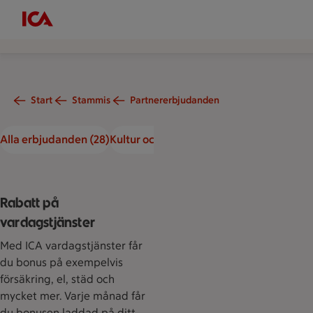
Start
Stammis
Partnererbjudanden
Kategorier
Alla erbjudanden (28)
Kultur och nöje (13)
Resor och hotell (14)
T
Rabatt på
vardagstjänster
Med ICA vardagstjänster får
du bonus på exempelvis
försäkring, el, städ och
mycket mer. Varje månad får
du bonusen laddad på ditt