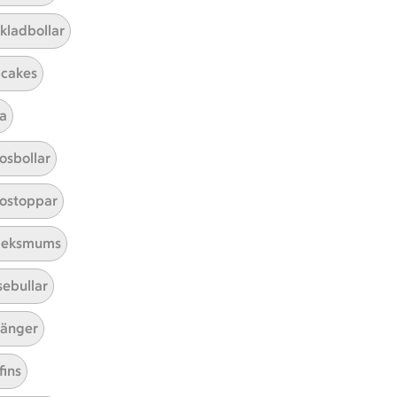
kladbollar
Sortera
cakes
r 3 kommentarer
a
osbollar
ostoppar
leksmums
sebullar
änger
fins