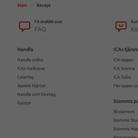
Start
Recept
Sidfot
Få snabbt svar
Kun
FAQ
Ko
Handla
ICAs tjänst
Handla online
ICA-appen
ICAs matkasse
ICA Scanna
Catering
ICA ToGo
Apotek Hjärtat
Fler appar oc
Handla som företag
Stammis p
Gaston
Bli stammis
Stammis Stu
Stammis Hus
Partnererbj