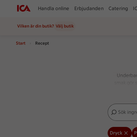
Handla online
Erbjudanden
Catering
I
Vilken är din butik?
Välj butik
Start
Recept
Underbar
smak gör s
Sök ingredien
Inga förslag
Dryck
P