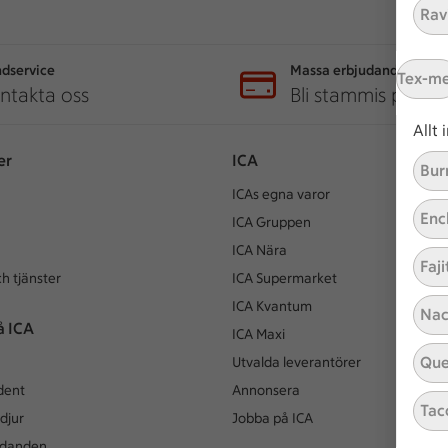
Ravi
dservice
Massa erbjudanden
Tex-m
ntakta oss
Bli stammis på IC
Allt
er
ICA
Bur
ICAs egna varor
Enc
ICA Gruppen
ICA Nära
Faji
h tjänster
ICA Supermarket
ICA Kvantum
Nac
å ICA
ICA Maxi
Que
Utvalda leverantörer
dent
Annonsera
Tac
djur
Jobba på ICA
udanden