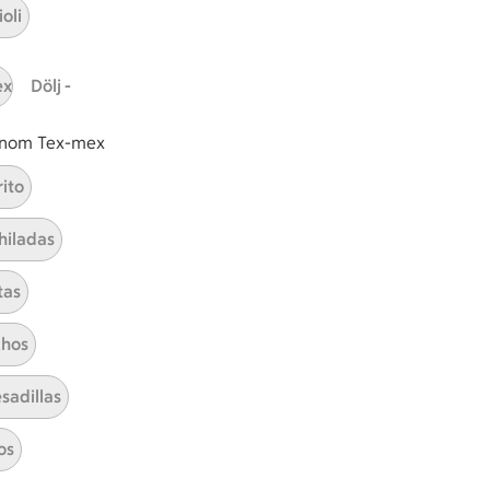
oli
ICAs inspirationsmejl
ex
Dölj -
A
Prenumerera
 inom Tex-mex
Hållbarhet
rito
ICA Stiftelsen
hiladas
En god morgondag
tas
Kundservice
Reklamera
hos
Återkallelser
sadillas
Spärra eller beställ nytt ICA-kort
Behandling av personuppgifter
os
Hantera cookies