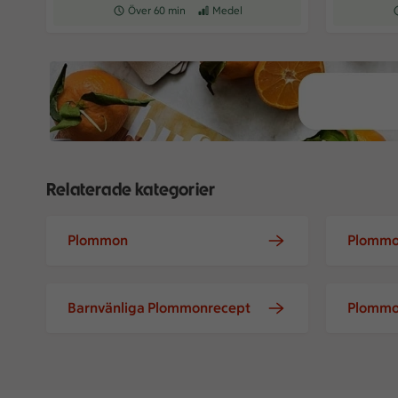
Receptet tar Över 60 min att tillaga
Över 60 min
Receptet har Medel svårighetsgrad
Medel
R
Relaterade kategorier
Plommon
Plommo
Barnvänliga Plommonrecept
Plommo