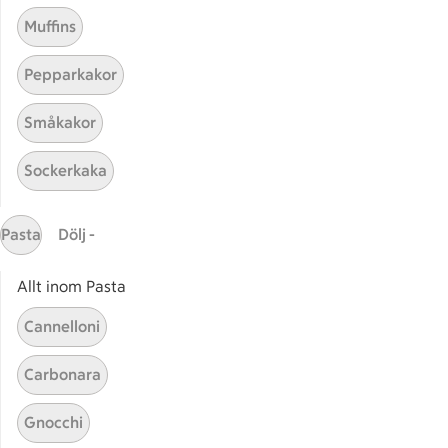
Muffins
Pesto med mandel
Hemm
Pepparkakor
Småkakor
Sockerkaka
Start
Sidfot
Pasta
Dölj -
Få snabbt svar
FAQ
Allt inom Pasta
Kundservice
Kontakta oss
Cannelloni
Massa erbjudanden
Carbonara
Bli stammis på ICA
Gnocchi
ICAs inspirationsmejl