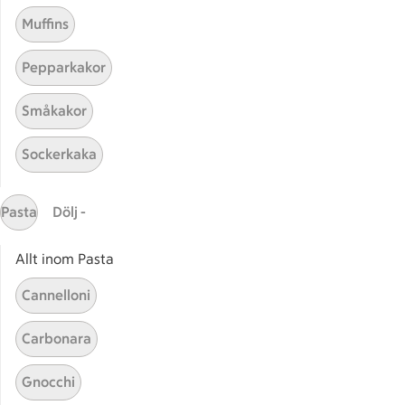
Muffins
Relaterade kategorier
Pepparkakor
Adventstapas
Brunc
Småkakor
Tomat tapas
Glute
Sockerkaka
Pasta
Dölj -
Allt inom Pasta
Start
Sidfot
Cannelloni
Få snabbt svar
FAQ
Carbonara
Kundservice
Gnocchi
Kontakta oss