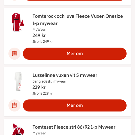
Tomterock och luva Fleece Vuxen Onesize
1-p mywear
MyWear.
249
kr
Jfrpris 249 kr
Jämförpris 249 kr
Mer om
Lusselinne vuxen vit S mywear
Bangladesh.
mywear.
229
kr
Jfrpris 229 kr
Jämförpris 229 kr
Mer om
Tomteset Fleece strl 86/92 1-p Mywear
MyWear.