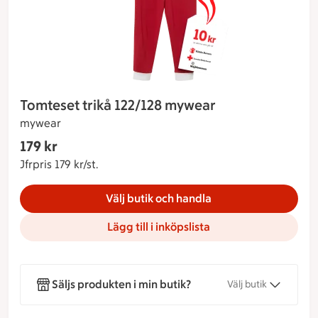
Tomteset trikå 122/128 mywear
mywear
Gäller endast Maxi Stormarknad
179 kr
Nuvarande pris 179 kr
Jfrpris 179 kr/st.
Jämförpris 179 kr/st.
Välj butik och handla
Lägg till i inköpslista
Säljs produkten i min butik?
Välj butik