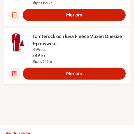
Jfrpris 199 kr
Jämförpris 199 kr
Mer om
Tomterock och luva Fleece Vuxen Onesize
1-p mywear
MyWear.
249
kr
Jfrpris 249 kr
Jämförpris 249 kr
Mer om
Julkläder