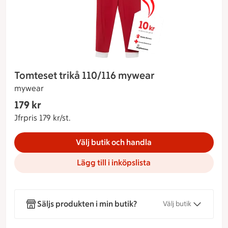
Tomteset trikå 110/116 mywear
mywear
Gäller endast Maxi Stormarknad
179 kr
Nuvarande pris 179 kr
Jfrpris 179 kr/st.
Jämförpris 179 kr/st.
Välj butik och handla
Lägg till i inköpslista
Säljs produkten i min butik?
Välj butik