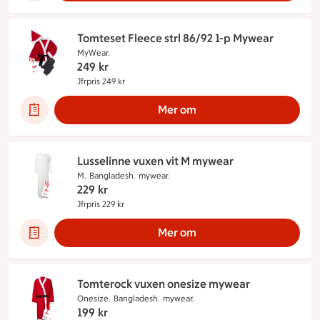
Tomteset Fleece strl 86/92 1-p Mywear
MyWear.
249
kr
Jfrpris 249 kr
Jämförpris 249 kr
Mer om
Lusselinne vuxen vit M mywear
M.
Bangladesh.
mywear.
229
kr
Jfrpris 229 kr
Jämförpris 229 kr
Mer om
Tomterock vuxen onesize mywear
Onesize.
Bangladesh.
mywear.
199
kr