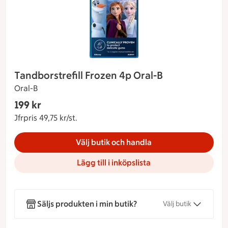
Tandborstrefill Frozen 4p Oral-B
Oral-B
Gäller endast Maxi Stormarknad
199 kr
Nuvarande pris 199 kr
Jfrpris 49,75 kr/st.
Jämförpris 49,75 kr/st.
Välj butik och handla
Lägg till i inköpslista
Säljs produkten i min butik?
Välj butik