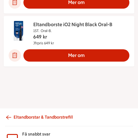
Mer om
Eltandborste iO2 Night Black Oral-B
1ST.
Oral-B.
649
kr
Jfrpris 649 kr
Jämförpris 649 kr
Mer om
Eltandborstar & Tandborstrefill
Sidfot
Få snabbt svar