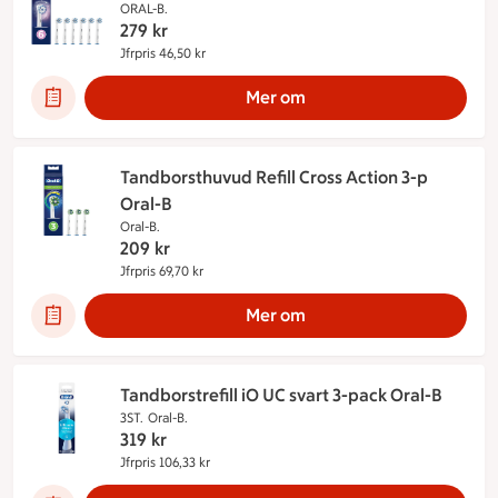
ORAL-B.
279
kr
Jfrpris 46,50 kr
Jämförpris 46,50 kr
Mer om
Tandborsthuvud Refill Cross Action 3-p
Oral-B
Oral-B.
209
kr
Jfrpris 69,70 kr
Jämförpris 69,70 kr
Mer om
Tandborstrefill iO UC svart 3-pack Oral-B
3ST.
Oral-B.
319
kr
Jfrpris 106,33 kr
Jämförpris 106,33 kr