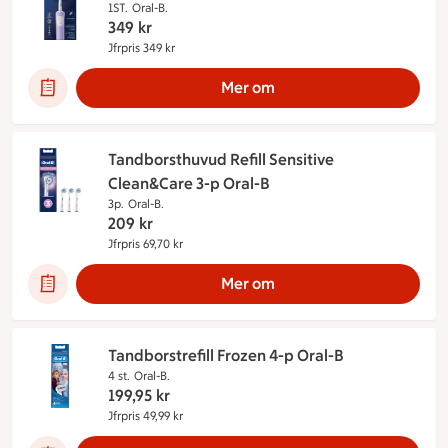
1ST.
Oral-B.
349
kr
Jfrpris 349 kr
Jämförpris 349 kr
Mer om
Tandborsthuvud Refill Sensitive
Clean&Care 3-p Oral-B
3p.
Oral-B.
209
kr
Jfrpris 69,70 kr
Jämförpris 69,70 kr
Mer om
Tandborstrefill Frozen 4-p Oral-B
4 st.
Oral-B.
199,95
kr
Jfrpris 49,99 kr
Jämförpris 49,99 kr