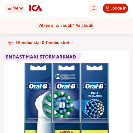
Meny
Logga in
Vilken är din butik?
Välj butik
Eltandborstar & Tandborstrefill
ENDAST MAXI STORMARKNAD