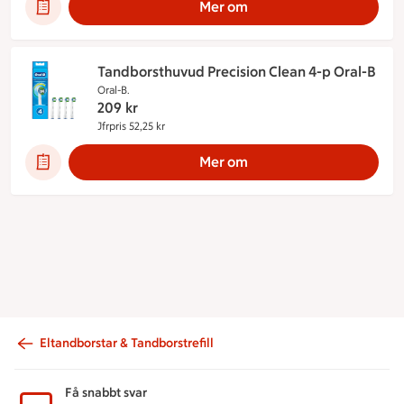
Mer om
Tandborsthuvud Precision Clean 4-p Oral-B
Oral-B.
209
kr
Jfrpris 52,25 kr
Jämförpris 52,25 kr
Mer om
Eltandborstar & Tandborstrefill
Sidfot
Få snabbt svar