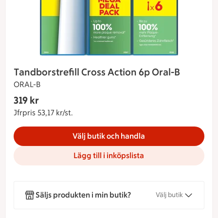
Tandborstrefill Cross Action 6p Oral-B
ORAL-B
Gäller endast Maxi Stormarknad
319 kr
Nuvarande pris 319 kr
Jfrpris 53,17 kr/st.
Jämförpris 53,17 kr/st.
Välj butik och handla
Lägg till i inköpslista
Säljs produkten i min butik?
Välj butik