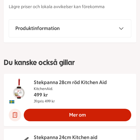
Lägre priser och lokala avvikelser kan förekomma
Produktinformation
Du kanske också gillar
Stekpanna 28cm röd Kitchen Aid
KitchenAid.
499
kr
Jfrpris 499 kr
Jämförpris 499 kr
Denna produkt innehåller följande märkningar:
Mer om
Stekpanna 24cm Kitchen aid