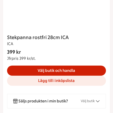
Stekpanna rostfri 28cm ICA
ICA
Gäller endast Maxi Stormarknad
399 kr
Nuvarande pris 399 kr
Jfrpris 399 kr/st.
Jämförpris 399 kr/st.
Välj butik och handla
Lägg till i inköpslista
Säljs produkten i min butik?
Välj butik