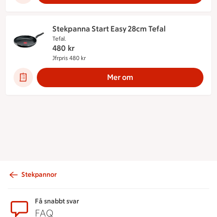
Stekpanna Start Easy 28cm Tefal
Tefal.
480
kr
Jfrpris 480 kr
Jämförpris 480 kr
Mer om
Stekpannor
Sidfot
Få snabbt svar
FAQ