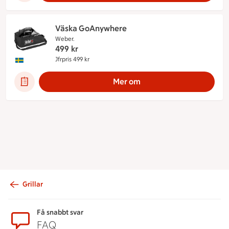
Väska GoAnywhere
Weber.
499
kr
Jfrpris 499 kr
Jämförpris 499 kr
Denna produkt innehåller följande märkningar:
Mer om
Grillar
Sidfot
Få snabbt svar
FAQ