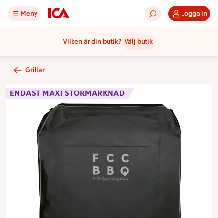
Meny
Logga in
Vilken är din butik?
Välj butik
Grillar
ENDAST MAXI STORMARKNAD