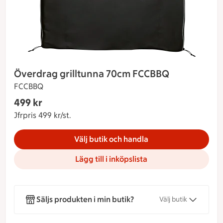
Överdrag grilltunna 70cm FCCBBQ
FCCBBQ
Gäller endast Maxi Stormarknad
499 kr
Nuvarande pris 499 kr
Jfrpris 499 kr/st.
Jämförpris 499 kr/st.
Välj butik och handla
Lägg till i inköpslista
Säljs produkten i min butik?
Välj butik