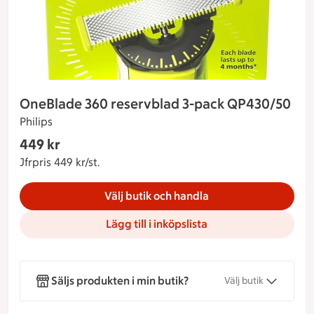
OneBlade 360 reservblad 3-pack QP430/50
Philips
Gäller endast Maxi Stormarknad
449 kr
Nuvarande pris 449 kr
Jfrpris 449 kr/st.
Jämförpris 449 kr/st.
Välj butik och handla
Lägg till i inköpslista
Säljs produkten i min butik?
Välj butik