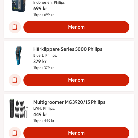
Indonesien.
Philips.
699
kr
Jfrpris 699 kr
Jämförpris 699 kr
Mer om
Hårklippare Series 5000 Philips
Blue 1.
Philips.
379
kr
Jfrpris 379 kr
Jämförpris 379 kr
Mer om
Multigroomer MG3920/15 Philips
LWH.
Philips.
449
kr
Jfrpris 449 kr
Jämförpris 449 kr
Mer om